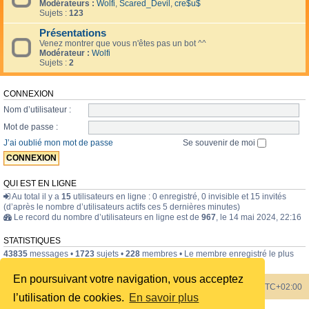
Modérateurs :
Wolfi
,
Scared_Devil
,
cre$u$
Sujets :
123
Présentations
Venez montrer que vous n'êtes pas un bot ^^
Modérateur :
Wolfi
Sujets :
2
CONNEXION
Nom d’utilisateur :
Mot de passe :
J’ai oublié mon mot de passe
Se souvenir de moi
QUI EST EN LIGNE
Au total il y a
15
utilisateurs en ligne : 0 enregistré, 0 invisible et 15 invités
(d’après le nombre d’utilisateurs actifs ces 5 dernières minutes)
Le record du nombre d’utilisateurs en ligne est de
967
, le 14 mai 2024, 22:16
STATISTIQUES
43835
messages •
1723
sujets •
228
membres • Le membre enregistré le plus
récent est
internavigator
.
En poursuivant votre navigation, vous acceptez
Index du forum
Heures au format
UTC+02:00
l’utilisation de cookies.
En savoir plus