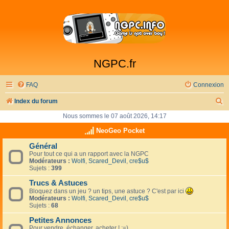
NGPC.fr
FAQ
Connexion
R
Index du forum
e
Nous sommes le 07 août 2026, 14:17
c
NeoGeo Pocket
h
Général
Pour tout ce qui a un rapport avec la NGPC
e
Modérateurs :
Wolfi
,
Scared_Devil
,
cre$u$
r
Sujets :
399
c
Trucs & Astuces
Bloquez dans un jeu ? un tips, une astuce ? C'est par ici
h
Modérateurs :
Wolfi
,
Scared_Devil
,
cre$u$
Sujets :
68
e
Petites Annonces
r
Pour vendre, échanger, acheter ! :=)