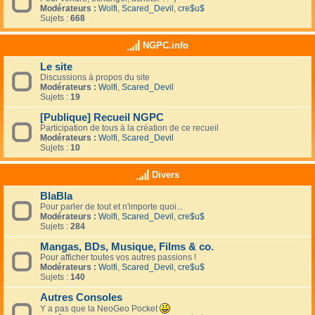
Modérateurs :
Wolfi
,
Scared_Devil
,
cre$u$
Sujets :
668
NGPC.info
Le site
Discussions à propos du site
Modérateurs :
Wolfi
,
Scared_Devil
Sujets :
19
[Publique] Recueil NGPC
Participation de tous à la création de ce recueil
Modérateurs :
Wolfi
,
Scared_Devil
Sujets :
10
Divers
BlaBla
Pour parler de tout et n'importe quoi...
Modérateurs :
Wolfi
,
Scared_Devil
,
cre$u$
Sujets :
284
Mangas, BDs, Musique, Films & co.
Pour afficher toutes vos autres passions !
Modérateurs :
Wolfi
,
Scared_Devil
,
cre$u$
Sujets :
140
Autres Consoles
Y a pas que la NeoGeo Pocket