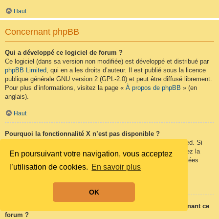
Haut
Concernant phpBB
Qui a développé ce logiciel de forum ?
Ce logiciel (dans sa version non modifiée) est développé et distribué par
phpBB Limited
, qui en a les droits d’auteur. Il est publié sous la licence
publique générale GNU version 2 (GPL-2.0) et peut être diffusé librement.
Pour plus d’informations, visitez la page «
À propos de phpBB
» (en
anglais).
Haut
Pourquoi la fonctionnalité X n’est pas disponible ?
Ce logiciel a été développé et mis sous licence par phpBB Limited. Si
vous pensez qu’une fonctionnalité nécessite d’être ajoutée, visitez la
En poursuivant votre navigation, vous acceptez
page
phpBB Ideas
(en anglais) où vous pouvez voter pour des idées
l’utilisation de cookies.
En savoir plus
proposées ou en suggérer de nouvelles.
Haut
OK
Qui contacter pour les abus ou les questions légales concernant ce
forum ?