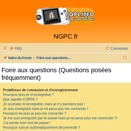
NGPC.fr
FAQ
Connexion
R
Index du forum
Foire aux questions (Questions posées fréquemment)
e
Foire aux questions (Questions posées
c
fréquemment)
h
e
Problèmes de connexion et d’enregistrement
Pourquoi dois-je m’enregistrer ?
r
Que signifie COPPA ?
c
Je souhaite m’enregistrer, mais je n’y parviens pas !
Je suis enregistré mais je ne peux pas me connecter !
h
Pourquoi ne puis-je pas me connecter ?
Je me suis enregistré par le passé mais je ne peux plus me connecter ?!
e
J’ai perdu mon mot de passe !
r
Pourquoi suis-je automatiquement déconnecté ?