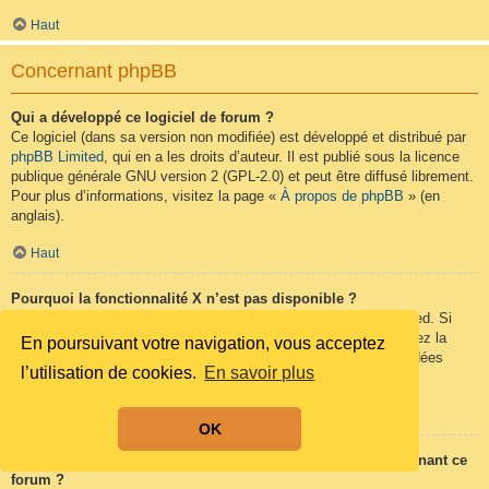
Haut
Concernant phpBB
Qui a développé ce logiciel de forum ?
Ce logiciel (dans sa version non modifiée) est développé et distribué par
phpBB Limited
, qui en a les droits d’auteur. Il est publié sous la licence
publique générale GNU version 2 (GPL-2.0) et peut être diffusé librement.
Pour plus d’informations, visitez la page «
À propos de phpBB
» (en
anglais).
Haut
Pourquoi la fonctionnalité X n’est pas disponible ?
Ce logiciel a été développé et mis sous licence par phpBB Limited. Si
vous pensez qu’une fonctionnalité nécessite d’être ajoutée, visitez la
En poursuivant votre navigation, vous acceptez
page
phpBB Ideas
(en anglais) où vous pouvez voter pour des idées
l’utilisation de cookies.
En savoir plus
proposées ou en suggérer de nouvelles.
Haut
OK
Qui contacter pour les abus ou les questions légales concernant ce
forum ?