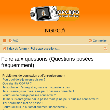
NGPC.fr
FAQ
Connexion
R
Index du forum
Foire aux questions (Questions posées fréquemment)
e
Foire aux questions (Questions posées
c
fréquemment)
h
e
Problèmes de connexion et d’enregistrement
Pourquoi dois-je m’enregistrer ?
r
Que signifie COPPA ?
c
Je souhaite m’enregistrer, mais je n’y parviens pas !
Je suis enregistré mais je ne peux pas me connecter !
h
Pourquoi ne puis-je pas me connecter ?
Je me suis enregistré par le passé mais je ne peux plus me connecter ?!
e
J’ai perdu mon mot de passe !
r
Pourquoi suis-je automatiquement déconnecté ?