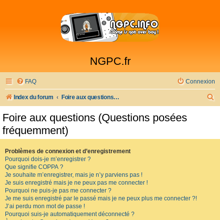
NGPC.fr
FAQ
Connexion
R
Index du forum
Foire aux questions (Questions posées fréquemment)
e
Foire aux questions (Questions posées
c
fréquemment)
h
e
Problèmes de connexion et d’enregistrement
Pourquoi dois-je m’enregistrer ?
r
Que signifie COPPA ?
c
Je souhaite m’enregistrer, mais je n’y parviens pas !
Je suis enregistré mais je ne peux pas me connecter !
h
Pourquoi ne puis-je pas me connecter ?
Je me suis enregistré par le passé mais je ne peux plus me connecter ?!
e
J’ai perdu mon mot de passe !
r
Pourquoi suis-je automatiquement déconnecté ?