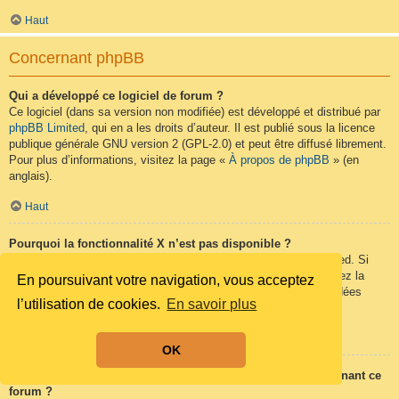
Haut
Concernant phpBB
Qui a développé ce logiciel de forum ?
Ce logiciel (dans sa version non modifiée) est développé et distribué par
phpBB Limited
, qui en a les droits d’auteur. Il est publié sous la licence
publique générale GNU version 2 (GPL-2.0) et peut être diffusé librement.
Pour plus d’informations, visitez la page «
À propos de phpBB
» (en
anglais).
Haut
Pourquoi la fonctionnalité X n’est pas disponible ?
Ce logiciel a été développé et mis sous licence par phpBB Limited. Si
vous pensez qu’une fonctionnalité nécessite d’être ajoutée, visitez la
En poursuivant votre navigation, vous acceptez
page
phpBB Ideas
(en anglais) où vous pouvez voter pour des idées
l’utilisation de cookies.
En savoir plus
proposées ou en suggérer de nouvelles.
Haut
OK
Qui contacter pour les abus ou les questions légales concernant ce
forum ?