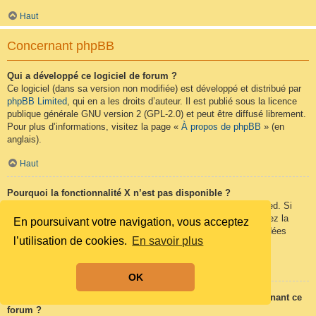
Haut
Concernant phpBB
Qui a développé ce logiciel de forum ?
Ce logiciel (dans sa version non modifiée) est développé et distribué par
phpBB Limited
, qui en a les droits d’auteur. Il est publié sous la licence
publique générale GNU version 2 (GPL-2.0) et peut être diffusé librement.
Pour plus d’informations, visitez la page «
À propos de phpBB
» (en
anglais).
Haut
Pourquoi la fonctionnalité X n’est pas disponible ?
Ce logiciel a été développé et mis sous licence par phpBB Limited. Si
vous pensez qu’une fonctionnalité nécessite d’être ajoutée, visitez la
En poursuivant votre navigation, vous acceptez
page
phpBB Ideas
(en anglais) où vous pouvez voter pour des idées
l’utilisation de cookies.
En savoir plus
proposées ou en suggérer de nouvelles.
Haut
OK
Qui contacter pour les abus ou les questions légales concernant ce
forum ?