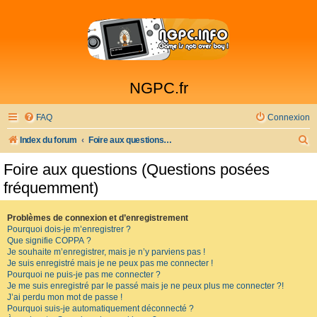
NGPC.fr
FAQ
Connexion
R
Index du forum
Foire aux questions (Questions posées fréquemment)
e
Foire aux questions (Questions posées
c
fréquemment)
h
e
Problèmes de connexion et d’enregistrement
Pourquoi dois-je m’enregistrer ?
r
Que signifie COPPA ?
c
Je souhaite m’enregistrer, mais je n’y parviens pas !
Je suis enregistré mais je ne peux pas me connecter !
h
Pourquoi ne puis-je pas me connecter ?
Je me suis enregistré par le passé mais je ne peux plus me connecter ?!
e
J’ai perdu mon mot de passe !
r
Pourquoi suis-je automatiquement déconnecté ?