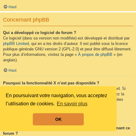
Haut
Concernant phpBB
Qui a développé ce logiciel de forum ?
Ce logiciel (dans sa version non modifiée) est développé et distribué par
phpBB Limited
, qui en a les droits d’auteur. Il est publié sous la licence
publique générale GNU version 2 (GPL-2.0) et peut être diffusé librement.
Pour plus d’informations, visitez la page «
À propos de phpBB
» (en
anglais).
Haut
Pourquoi la fonctionnalité X n’est pas disponible ?
Ce logiciel a été développé et mis sous licence par phpBB Limited. Si
vous pensez qu’une fonctionnalité nécessite d’être ajoutée, visitez la
En poursuivant votre navigation, vous acceptez
page
phpBB Ideas
(en anglais) où vous pouvez voter pour des idées
l’utilisation de cookies.
En savoir plus
proposées ou en suggérer de nouvelles.
Haut
OK
Qui contacter pour les abus ou les questions légales concernant ce
forum ?