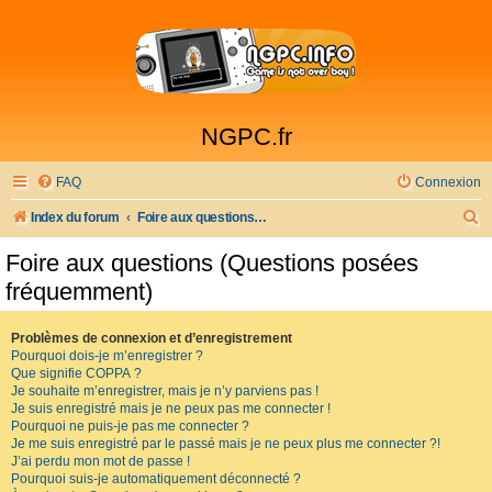
NGPC.fr
FAQ
Connexion
R
Index du forum
Foire aux questions (Questions posées fréquemment)
e
Foire aux questions (Questions posées
c
fréquemment)
h
e
Problèmes de connexion et d’enregistrement
Pourquoi dois-je m’enregistrer ?
r
Que signifie COPPA ?
c
Je souhaite m’enregistrer, mais je n’y parviens pas !
Je suis enregistré mais je ne peux pas me connecter !
h
Pourquoi ne puis-je pas me connecter ?
Je me suis enregistré par le passé mais je ne peux plus me connecter ?!
e
J’ai perdu mon mot de passe !
r
Pourquoi suis-je automatiquement déconnecté ?