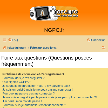
NGPC.fr
FAQ
Connexion
R
Index du forum
Foire aux questions (Questions posées fréquemment)
e
Foire aux questions (Questions posées
c
fréquemment)
h
e
Problèmes de connexion et d’enregistrement
Pourquoi dois-je m’enregistrer ?
r
Que signifie COPPA ?
c
Je souhaite m’enregistrer, mais je n’y parviens pas !
Je suis enregistré mais je ne peux pas me connecter !
h
Pourquoi ne puis-je pas me connecter ?
Je me suis enregistré par le passé mais je ne peux plus me connecter ?!
e
J’ai perdu mon mot de passe !
r
Pourquoi suis-je automatiquement déconnecté ?