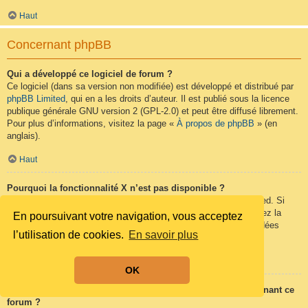
Haut
Concernant phpBB
Qui a développé ce logiciel de forum ?
Ce logiciel (dans sa version non modifiée) est développé et distribué par
phpBB Limited
, qui en a les droits d’auteur. Il est publié sous la licence
publique générale GNU version 2 (GPL-2.0) et peut être diffusé librement.
Pour plus d’informations, visitez la page «
À propos de phpBB
» (en
anglais).
Haut
Pourquoi la fonctionnalité X n’est pas disponible ?
Ce logiciel a été développé et mis sous licence par phpBB Limited. Si
vous pensez qu’une fonctionnalité nécessite d’être ajoutée, visitez la
En poursuivant votre navigation, vous acceptez
page
phpBB Ideas
(en anglais) où vous pouvez voter pour des idées
l’utilisation de cookies.
En savoir plus
proposées ou en suggérer de nouvelles.
Haut
OK
Qui contacter pour les abus ou les questions légales concernant ce
forum ?