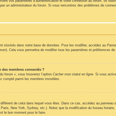
ent vos paramètres d’authentification et votre connexion au forum. Ils fournis
vé par un administrateur du forum. Si vous rencontrez des problèmes de conne
nt stockés dans notre base de données. Pour les modifier, accédez au
Pannea
forum). Cela vous permettra de modifier tous les paramètres et préférences de
e des membres connectés ?
 du forum », vous trouverez l’option
Cacher mon statut en ligne
. Si vous activ
z compté parmi les membres invisibles.
ire différent de celui dans lequel vous êtes. Dans ce cas, accédez au
panneau de
 Paris, New York, Sydney, etc.). Notez que la modification du fuseau horaire
st le bon moment pour le faire.