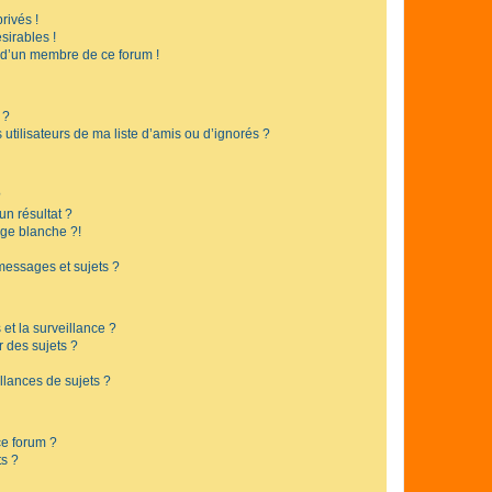
rivés !
sirables !
f d’un membre de ce forum !
 ?
utilisateurs de ma liste d’amis ou d’ignorés ?
?
n résultat ?
ge blanche ?!
messages et sujets ?
 et la surveillance ?
r des sujets ?
lances de sujets ?
 ce forum ?
ts ?