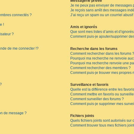
Messagerie privée
Je ne peux pas envoyer de messages p
Je reçois sans arrêt des messages indé
embres connectés ?
J’ai reçu un spam ou un courriel abusi
e !
Amis et ignorés
Que sont mes listes d’amis et d’ignorés
isateur ?
Comment puis-je ajouter/supprimer des 
de de me connecter !?
Recherche dans les forums
Comment rechercher dans les forums 
Pourquoi ma recherche ne renvoie aucu
Pourquoi ma recherche renvoie une pa
Comment rechercher des membres ?
Comment puis-je trouver mes propres 
 ?
Surveillance et favoris
Quelle est la différence entre les favoris
Comment mettre en favoris ou surveille
Comment surveiller des forums ?
Comment puis-je supprimer mes surveil
ion de message ?
Fichiers joints
Quels fichiers joints sont autorisés sur
Comment trouver tous mes fichiers join