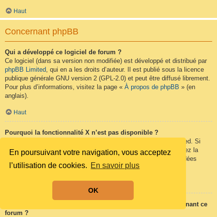
Haut
Concernant phpBB
Qui a développé ce logiciel de forum ?
Ce logiciel (dans sa version non modifiée) est développé et distribué par
phpBB Limited
, qui en a les droits d’auteur. Il est publié sous la licence
publique générale GNU version 2 (GPL-2.0) et peut être diffusé librement.
Pour plus d’informations, visitez la page «
À propos de phpBB
» (en
anglais).
Haut
Pourquoi la fonctionnalité X n’est pas disponible ?
Ce logiciel a été développé et mis sous licence par phpBB Limited. Si
vous pensez qu’une fonctionnalité nécessite d’être ajoutée, visitez la
En poursuivant votre navigation, vous acceptez
page
phpBB Ideas
(en anglais) où vous pouvez voter pour des idées
l’utilisation de cookies.
En savoir plus
proposées ou en suggérer de nouvelles.
Haut
OK
Qui contacter pour les abus ou les questions légales concernant ce
forum ?