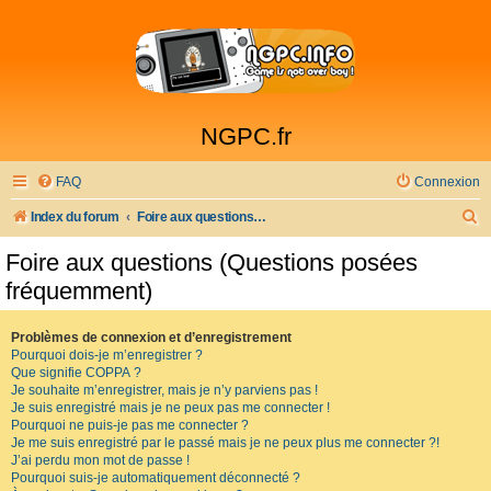
NGPC.fr
FAQ
Connexion
R
Index du forum
Foire aux questions (Questions posées fréquemment)
e
Foire aux questions (Questions posées
c
fréquemment)
h
e
Problèmes de connexion et d’enregistrement
Pourquoi dois-je m’enregistrer ?
r
Que signifie COPPA ?
c
Je souhaite m’enregistrer, mais je n’y parviens pas !
Je suis enregistré mais je ne peux pas me connecter !
h
Pourquoi ne puis-je pas me connecter ?
Je me suis enregistré par le passé mais je ne peux plus me connecter ?!
e
J’ai perdu mon mot de passe !
r
Pourquoi suis-je automatiquement déconnecté ?