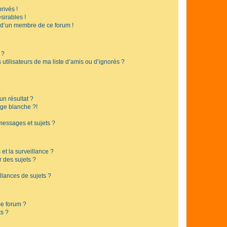
rivés !
sirables !
f d’un membre de ce forum !
 ?
utilisateurs de ma liste d’amis ou d’ignorés ?
?
n résultat ?
ge blanche ?!
messages et sujets ?
 et la surveillance ?
r des sujets ?
lances de sujets ?
 ce forum ?
ts ?