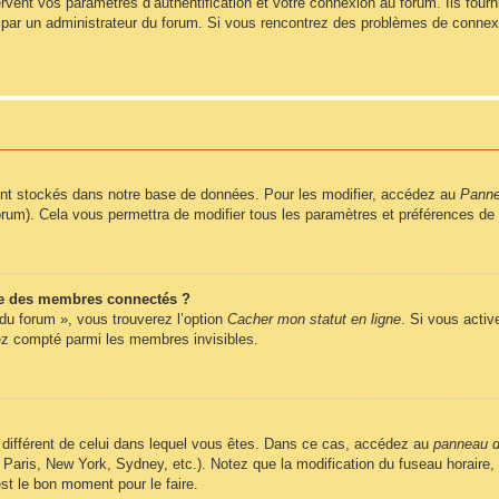
ent vos paramètres d’authentification et votre connexion au forum. Ils fournis
vé par un administrateur du forum. Si vous rencontrez des problèmes de conne
nt stockés dans notre base de données. Pour les modifier, accédez au
Pannea
forum). Cela vous permettra de modifier tous les paramètres et préférences de
e des membres connectés ?
 du forum », vous trouverez l’option
Cacher mon statut en ligne
. Si vous activ
z compté parmi les membres invisibles.
ire différent de celui dans lequel vous êtes. Dans ce cas, accédez au
panneau de
 Paris, New York, Sydney, etc.). Notez que la modification du fuseau horaire
st le bon moment pour le faire.