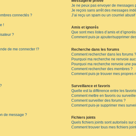
Messagerie privée
Je ne peux pas envoyer de messages p
Je reçois sans arrêt des messages indé
embres connectés ?
J’ai reçu un spam ou un courriel abusi
e !
Amis et ignorés
Que sont mes listes d’amis et d’ignorés
isateur ?
Comment puis-je ajouter/supprimer des 
de de me connecter !?
Recherche dans les forums
Comment rechercher dans les forums 
Pourquoi ma recherche ne renvoie aucu
Pourquoi ma recherche renvoie une pa
Comment rechercher des membres ?
Comment puis-je trouver mes propres 
 ?
Surveillance et favoris
Quelle est la différence entre les favoris
Comment mettre en favoris ou surveille
Comment surveiller des forums ?
Comment puis-je supprimer mes surveil
ion de message ?
Fichiers joints
Quels fichiers joints sont autorisés sur
Comment trouver tous mes fichiers join