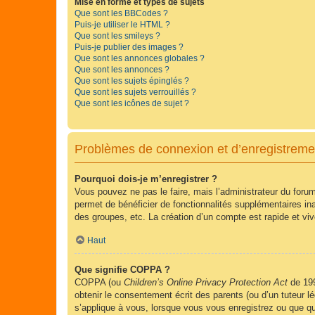
Mise en forme et types de sujets
Que sont les BBCodes ?
Puis-je utiliser le HTML ?
Que sont les smileys ?
Puis-je publier des images ?
Que sont les annonces globales ?
Que sont les annonces ?
Que sont les sujets épinglés ?
Que sont les sujets verrouillés ?
Que sont les icônes de sujet ?
Problèmes de connexion et d’enregistreme
Pourquoi dois-je m’enregistrer ?
Vous pouvez ne pas le faire, mais l’administrateur du forum
permet de bénéficier de fonctionnalités supplémentaires in
des groupes, etc. La création d’un compte est rapide et vi
Haut
Que signifie COPPA ?
COPPA (ou
Children’s Online Privacy Protection Act
de 199
obtenir le consentement écrit des parents (ou d’un tuteur l
s’applique à vous, lorsque vous vous enregistrez ou que que