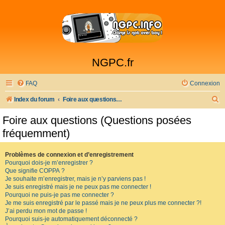
NGPC.fr
FAQ
Connexion
R
Index du forum
Foire aux questions (Questions posées fréquemment)
e
Foire aux questions (Questions posées
c
fréquemment)
h
e
Problèmes de connexion et d’enregistrement
Pourquoi dois-je m’enregistrer ?
r
Que signifie COPPA ?
c
Je souhaite m’enregistrer, mais je n’y parviens pas !
Je suis enregistré mais je ne peux pas me connecter !
h
Pourquoi ne puis-je pas me connecter ?
Je me suis enregistré par le passé mais je ne peux plus me connecter ?!
e
J’ai perdu mon mot de passe !
r
Pourquoi suis-je automatiquement déconnecté ?