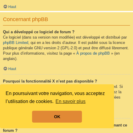
Haut
Concernant phpBB
Qui a développé ce logiciel de forum ?
Ce logiciel (dans sa version non modifiée) est développé et distribué par
phpBB Limited
, qui en a les droits d’auteur. Il est publié sous la licence
publique générale GNU version 2 (GPL-2.0) et peut être diffusé librement.
Pour plus d’informations, visitez la page «
À propos de phpBB
» (en
anglais).
Haut
Pourquoi la fonctionnalité X n’est pas disponible ?
Ce logiciel a été développé et mis sous licence par phpBB Limited. Si
vous pensez qu’une fonctionnalité nécessite d’être ajoutée, visitez la
En poursuivant votre navigation, vous acceptez
page
phpBB Ideas
(en anglais) où vous pouvez voter pour des idées
l’utilisation de cookies.
En savoir plus
proposées ou en suggérer de nouvelles.
Haut
OK
Qui contacter pour les abus ou les questions légales concernant ce
forum ?