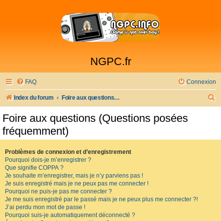
NGPC.fr
FAQ
Connexion
R
Index du forum
Foire aux questions (Questions posées fréquemment)
e
Foire aux questions (Questions posées
c
fréquemment)
h
e
Problèmes de connexion et d’enregistrement
Pourquoi dois-je m’enregistrer ?
r
Que signifie COPPA ?
c
Je souhaite m’enregistrer, mais je n’y parviens pas !
Je suis enregistré mais je ne peux pas me connecter !
h
Pourquoi ne puis-je pas me connecter ?
Je me suis enregistré par le passé mais je ne peux plus me connecter ?!
e
J’ai perdu mon mot de passe !
r
Pourquoi suis-je automatiquement déconnecté ?