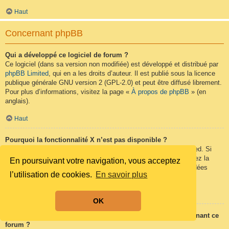
Haut
Concernant phpBB
Qui a développé ce logiciel de forum ?
Ce logiciel (dans sa version non modifiée) est développé et distribué par
phpBB Limited
, qui en a les droits d’auteur. Il est publié sous la licence
publique générale GNU version 2 (GPL-2.0) et peut être diffusé librement.
Pour plus d’informations, visitez la page «
À propos de phpBB
» (en
anglais).
Haut
Pourquoi la fonctionnalité X n’est pas disponible ?
Ce logiciel a été développé et mis sous licence par phpBB Limited. Si
vous pensez qu’une fonctionnalité nécessite d’être ajoutée, visitez la
En poursuivant votre navigation, vous acceptez
page
phpBB Ideas
(en anglais) où vous pouvez voter pour des idées
l’utilisation de cookies.
En savoir plus
proposées ou en suggérer de nouvelles.
Haut
OK
Qui contacter pour les abus ou les questions légales concernant ce
forum ?