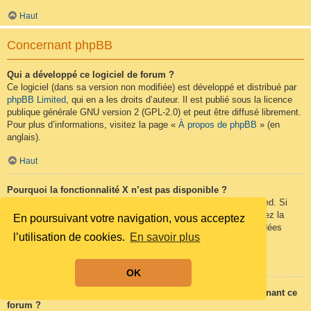
Haut
Concernant phpBB
Qui a développé ce logiciel de forum ?
Ce logiciel (dans sa version non modifiée) est développé et distribué par
phpBB Limited
, qui en a les droits d’auteur. Il est publié sous la licence
publique générale GNU version 2 (GPL-2.0) et peut être diffusé librement.
Pour plus d’informations, visitez la page «
À propos de phpBB
» (en
anglais).
Haut
Pourquoi la fonctionnalité X n’est pas disponible ?
Ce logiciel a été développé et mis sous licence par phpBB Limited. Si
vous pensez qu’une fonctionnalité nécessite d’être ajoutée, visitez la
En poursuivant votre navigation, vous acceptez
page
phpBB Ideas
(en anglais) où vous pouvez voter pour des idées
l’utilisation de cookies.
En savoir plus
proposées ou en suggérer de nouvelles.
Haut
OK
Qui contacter pour les abus ou les questions légales concernant ce
forum ?