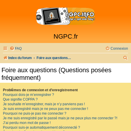
NGPC.fr
FAQ
Connexion
R
Index du forum
Foire aux questions (Questions posées fréquemment)
e
Foire aux questions (Questions posées
c
fréquemment)
h
e
Problèmes de connexion et d’enregistrement
Pourquoi dois-je m’enregistrer ?
r
Que signifie COPPA ?
c
Je souhaite m’enregistrer, mais je n’y parviens pas !
Je suis enregistré mais je ne peux pas me connecter !
h
Pourquoi ne puis-je pas me connecter ?
Je me suis enregistré par le passé mais je ne peux plus me connecter ?!
e
J’ai perdu mon mot de passe !
r
Pourquoi suis-je automatiquement déconnecté ?