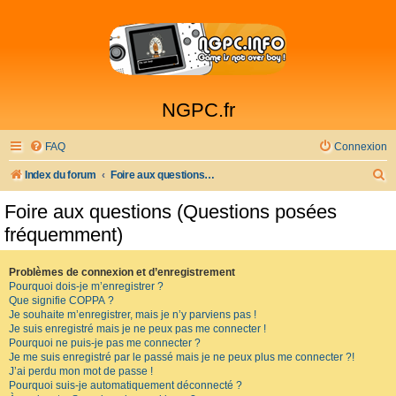
NGPC.fr
FAQ
Connexion
R
Index du forum
Foire aux questions (Questions posées fréquemment)
e
Foire aux questions (Questions posées
c
fréquemment)
h
e
Problèmes de connexion et d’enregistrement
Pourquoi dois-je m’enregistrer ?
r
Que signifie COPPA ?
c
Je souhaite m’enregistrer, mais je n’y parviens pas !
Je suis enregistré mais je ne peux pas me connecter !
h
Pourquoi ne puis-je pas me connecter ?
Je me suis enregistré par le passé mais je ne peux plus me connecter ?!
e
J’ai perdu mon mot de passe !
r
Pourquoi suis-je automatiquement déconnecté ?