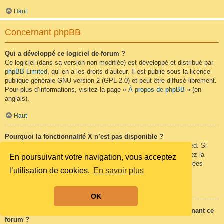
Haut
Concernant phpBB
Qui a développé ce logiciel de forum ?
Ce logiciel (dans sa version non modifiée) est développé et distribué par
phpBB Limited
, qui en a les droits d’auteur. Il est publié sous la licence
publique générale GNU version 2 (GPL-2.0) et peut être diffusé librement.
Pour plus d’informations, visitez la page «
À propos de phpBB
» (en
anglais).
Haut
Pourquoi la fonctionnalité X n’est pas disponible ?
Ce logiciel a été développé et mis sous licence par phpBB Limited. Si
vous pensez qu’une fonctionnalité nécessite d’être ajoutée, visitez la
En poursuivant votre navigation, vous acceptez
page
phpBB Ideas
(en anglais) où vous pouvez voter pour des idées
l’utilisation de cookies.
En savoir plus
proposées ou en suggérer de nouvelles.
Haut
OK
Qui contacter pour les abus ou les questions légales concernant ce
forum ?