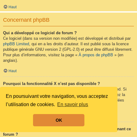
Haut
Concernant phpBB
Qui a développé ce logiciel de forum ?
Ce logiciel (dans sa version non modifiée) est développé et distribué par
phpBB Limited
, qui en a les droits d’auteur. Il est publié sous la licence
publique générale GNU version 2 (GPL-2.0) et peut être diffusé librement.
Pour plus d’informations, visitez la page «
À propos de phpBB
» (en
anglais).
Haut
Pourquoi la fonctionnalité X n’est pas disponible ?
Ce logiciel a été développé et mis sous licence par phpBB Limited. Si
vous pensez qu’une fonctionnalité nécessite d’être ajoutée, visitez la
En poursuivant votre navigation, vous acceptez
page
phpBB Ideas
(en anglais) où vous pouvez voter pour des idées
l’utilisation de cookies.
En savoir plus
proposées ou en suggérer de nouvelles.
Haut
OK
Qui contacter pour les abus ou les questions légales concernant ce
forum ?