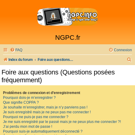
NGPC.fr
FAQ
Connexion
R
Index du forum
Foire aux questions (Questions posées fréquemment)
e
Foire aux questions (Questions posées
c
fréquemment)
h
e
Problèmes de connexion et d’enregistrement
Pourquoi dois-je m’enregistrer ?
r
Que signifie COPPA ?
c
Je souhaite m’enregistrer, mais je n’y parviens pas !
Je suis enregistré mais je ne peux pas me connecter !
h
Pourquoi ne puis-je pas me connecter ?
Je me suis enregistré par le passé mais je ne peux plus me connecter ?!
e
J’ai perdu mon mot de passe !
r
Pourquoi suis-je automatiquement déconnecté ?