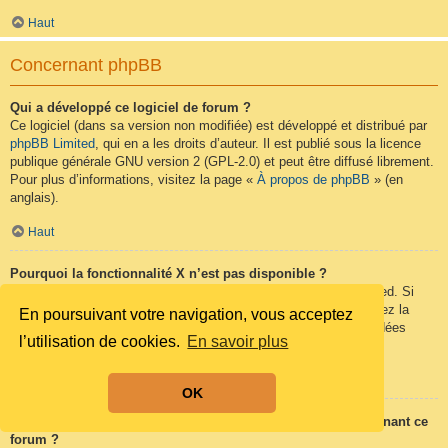
Haut
Concernant phpBB
Qui a développé ce logiciel de forum ?
Ce logiciel (dans sa version non modifiée) est développé et distribué par
phpBB Limited
, qui en a les droits d’auteur. Il est publié sous la licence
publique générale GNU version 2 (GPL-2.0) et peut être diffusé librement.
Pour plus d’informations, visitez la page «
À propos de phpBB
» (en
anglais).
Haut
Pourquoi la fonctionnalité X n’est pas disponible ?
Ce logiciel a été développé et mis sous licence par phpBB Limited. Si
vous pensez qu’une fonctionnalité nécessite d’être ajoutée, visitez la
En poursuivant votre navigation, vous acceptez
page
phpBB Ideas
(en anglais) où vous pouvez voter pour des idées
l’utilisation de cookies.
En savoir plus
proposées ou en suggérer de nouvelles.
Haut
OK
Qui contacter pour les abus ou les questions légales concernant ce
forum ?