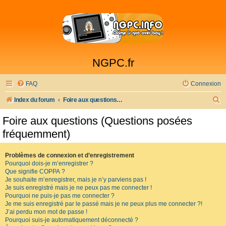
NGPC.fr
FAQ
Connexion
R
Index du forum
Foire aux questions (Questions posées fréquemment)
e
Foire aux questions (Questions posées
c
fréquemment)
h
e
Problèmes de connexion et d’enregistrement
Pourquoi dois-je m’enregistrer ?
r
Que signifie COPPA ?
c
Je souhaite m’enregistrer, mais je n’y parviens pas !
Je suis enregistré mais je ne peux pas me connecter !
h
Pourquoi ne puis-je pas me connecter ?
Je me suis enregistré par le passé mais je ne peux plus me connecter ?!
e
J’ai perdu mon mot de passe !
r
Pourquoi suis-je automatiquement déconnecté ?