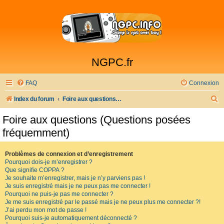
NGPC.fr
FAQ
Connexion
R
Index du forum
Foire aux questions (Questions posées fréquemment)
e
Foire aux questions (Questions posées
c
fréquemment)
h
e
Problèmes de connexion et d’enregistrement
Pourquoi dois-je m’enregistrer ?
r
Que signifie COPPA ?
c
Je souhaite m’enregistrer, mais je n’y parviens pas !
Je suis enregistré mais je ne peux pas me connecter !
h
Pourquoi ne puis-je pas me connecter ?
Je me suis enregistré par le passé mais je ne peux plus me connecter ?!
e
J’ai perdu mon mot de passe !
r
Pourquoi suis-je automatiquement déconnecté ?