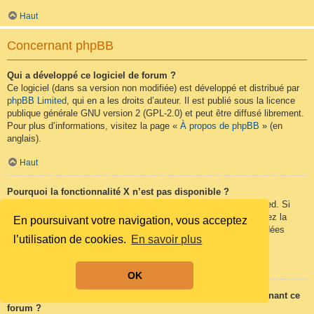
Haut
Concernant phpBB
Qui a développé ce logiciel de forum ?
Ce logiciel (dans sa version non modifiée) est développé et distribué par
phpBB Limited
, qui en a les droits d’auteur. Il est publié sous la licence
publique générale GNU version 2 (GPL-2.0) et peut être diffusé librement.
Pour plus d’informations, visitez la page «
À propos de phpBB
» (en
anglais).
Haut
Pourquoi la fonctionnalité X n’est pas disponible ?
Ce logiciel a été développé et mis sous licence par phpBB Limited. Si
vous pensez qu’une fonctionnalité nécessite d’être ajoutée, visitez la
En poursuivant votre navigation, vous acceptez
page
phpBB Ideas
(en anglais) où vous pouvez voter pour des idées
l’utilisation de cookies.
En savoir plus
proposées ou en suggérer de nouvelles.
Haut
OK
Qui contacter pour les abus ou les questions légales concernant ce
forum ?