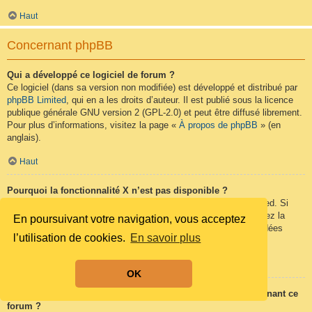
Haut
Concernant phpBB
Qui a développé ce logiciel de forum ?
Ce logiciel (dans sa version non modifiée) est développé et distribué par
phpBB Limited
, qui en a les droits d’auteur. Il est publié sous la licence
publique générale GNU version 2 (GPL-2.0) et peut être diffusé librement.
Pour plus d’informations, visitez la page «
À propos de phpBB
» (en
anglais).
Haut
Pourquoi la fonctionnalité X n’est pas disponible ?
Ce logiciel a été développé et mis sous licence par phpBB Limited. Si
vous pensez qu’une fonctionnalité nécessite d’être ajoutée, visitez la
En poursuivant votre navigation, vous acceptez
page
phpBB Ideas
(en anglais) où vous pouvez voter pour des idées
l’utilisation de cookies.
En savoir plus
proposées ou en suggérer de nouvelles.
Haut
OK
Qui contacter pour les abus ou les questions légales concernant ce
forum ?