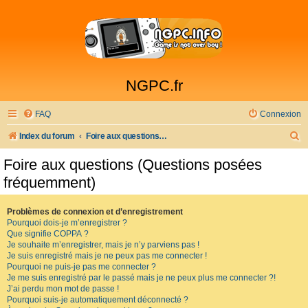
NGPC.fr
FAQ
Connexion
R
Index du forum
Foire aux questions (Questions posées fréquemment)
e
Foire aux questions (Questions posées
c
fréquemment)
h
e
Problèmes de connexion et d’enregistrement
Pourquoi dois-je m’enregistrer ?
r
Que signifie COPPA ?
c
Je souhaite m’enregistrer, mais je n’y parviens pas !
Je suis enregistré mais je ne peux pas me connecter !
h
Pourquoi ne puis-je pas me connecter ?
Je me suis enregistré par le passé mais je ne peux plus me connecter ?!
e
J’ai perdu mon mot de passe !
r
Pourquoi suis-je automatiquement déconnecté ?