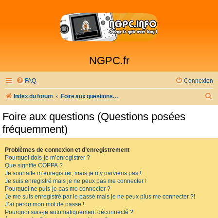
NGPC.fr
FAQ
Connexion
R
Index du forum
Foire aux questions (Questions posées fréquemment)
e
Foire aux questions (Questions posées
c
fréquemment)
h
e
Problèmes de connexion et d’enregistrement
Pourquoi dois-je m’enregistrer ?
r
Que signifie COPPA ?
c
Je souhaite m’enregistrer, mais je n’y parviens pas !
Je suis enregistré mais je ne peux pas me connecter !
h
Pourquoi ne puis-je pas me connecter ?
Je me suis enregistré par le passé mais je ne peux plus me connecter ?!
e
J’ai perdu mon mot de passe !
r
Pourquoi suis-je automatiquement déconnecté ?