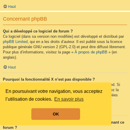
Haut
Concernant phpBB
Qui a développé ce logiciel de forum ?
Ce logiciel (dans sa version non modifiée) est développé et distribué par
phpBB Limited
, qui en a les droits d’auteur. Il est publié sous la licence
publique générale GNU version 2 (GPL-2.0) et peut être diffusé librement.
Pour plus d’informations, visitez la page «
À propos de phpBB
» (en
anglais).
Haut
Pourquoi la fonctionnalité X n’est pas disponible ?
Ce logiciel a été développé et mis sous licence par phpBB Limited. Si
vous pensez qu’une fonctionnalité nécessite d’être ajoutée, visitez la
En poursuivant votre navigation, vous acceptez
page
phpBB Ideas
(en anglais) où vous pouvez voter pour des idées
l’utilisation de cookies.
En savoir plus
proposées ou en suggérer de nouvelles.
Haut
OK
Qui contacter pour les abus ou les questions légales concernant ce
forum ?