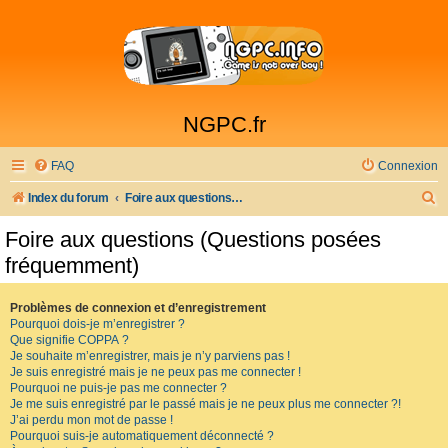
NGPC.fr
FAQ
Connexion
R
Index du forum
Foire aux questions (Questions posées fréquemment)
e
Foire aux questions (Questions posées
c
fréquemment)
h
e
Problèmes de connexion et d’enregistrement
Pourquoi dois-je m’enregistrer ?
r
Que signifie COPPA ?
c
Je souhaite m’enregistrer, mais je n’y parviens pas !
Je suis enregistré mais je ne peux pas me connecter !
h
Pourquoi ne puis-je pas me connecter ?
Je me suis enregistré par le passé mais je ne peux plus me connecter ?!
e
J’ai perdu mon mot de passe !
r
Pourquoi suis-je automatiquement déconnecté ?