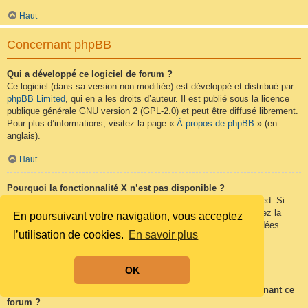
Haut
Concernant phpBB
Qui a développé ce logiciel de forum ?
Ce logiciel (dans sa version non modifiée) est développé et distribué par
phpBB Limited
, qui en a les droits d’auteur. Il est publié sous la licence
publique générale GNU version 2 (GPL-2.0) et peut être diffusé librement.
Pour plus d’informations, visitez la page «
À propos de phpBB
» (en
anglais).
Haut
Pourquoi la fonctionnalité X n’est pas disponible ?
Ce logiciel a été développé et mis sous licence par phpBB Limited. Si
vous pensez qu’une fonctionnalité nécessite d’être ajoutée, visitez la
En poursuivant votre navigation, vous acceptez
page
phpBB Ideas
(en anglais) où vous pouvez voter pour des idées
l’utilisation de cookies.
En savoir plus
proposées ou en suggérer de nouvelles.
Haut
OK
Qui contacter pour les abus ou les questions légales concernant ce
forum ?