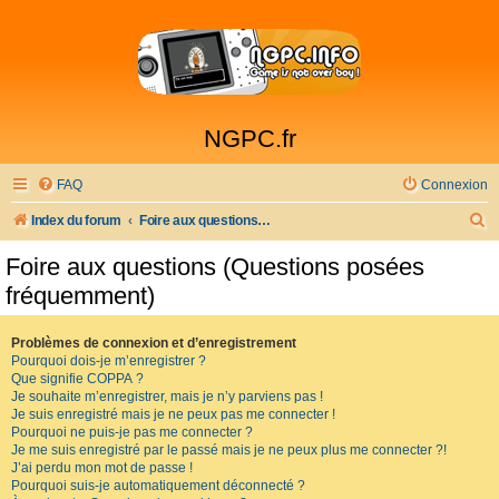
NGPC.fr
FAQ
Connexion
R
Index du forum
Foire aux questions (Questions posées fréquemment)
e
Foire aux questions (Questions posées
c
fréquemment)
h
e
Problèmes de connexion et d’enregistrement
Pourquoi dois-je m’enregistrer ?
r
Que signifie COPPA ?
c
Je souhaite m’enregistrer, mais je n’y parviens pas !
Je suis enregistré mais je ne peux pas me connecter !
h
Pourquoi ne puis-je pas me connecter ?
Je me suis enregistré par le passé mais je ne peux plus me connecter ?!
e
J’ai perdu mon mot de passe !
r
Pourquoi suis-je automatiquement déconnecté ?