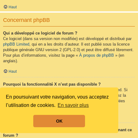
Haut
Concernant phpBB
Qui a développé ce logiciel de forum ?
Ce logiciel (dans sa version non modifiée) est développé et distribué par
phpBB Limited
, qui en a les droits d’auteur. Il est publié sous la licence
publique générale GNU version 2 (GPL-2.0) et peut être diffusé librement.
Pour plus d’informations, visitez la page «
À propos de phpBB
» (en
anglais).
Haut
Pourquoi la fonctionnalité X n’est pas disponible ?
Ce logiciel a été développé et mis sous licence par phpBB Limited. Si
vous pensez qu’une fonctionnalité nécessite d’être ajoutée, visitez la
En poursuivant votre navigation, vous acceptez
page
phpBB Ideas
(en anglais) où vous pouvez voter pour des idées
l’utilisation de cookies.
En savoir plus
proposées ou en suggérer de nouvelles.
Haut
OK
Qui contacter pour les abus ou les questions légales concernant ce
forum ?