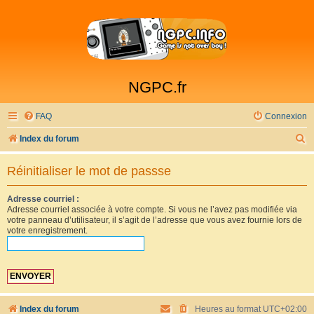
NGPC.fr
FAQ
Connexion
R
Index du forum
e
Réinitialiser le mot de passse
c
h
Adresse courriel :
Adresse courriel associée à votre compte. Si vous ne l’avez pas modifiée via
e
votre panneau d’utilisateur, il s’agit de l’adresse que vous avez fournie lors de
r
votre enregistrement.
c
h
e
r
Index du forum
Heures au format
UTC+02:00