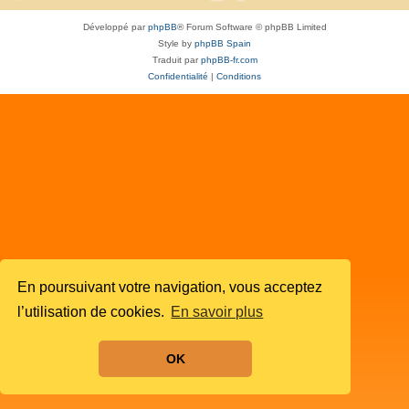
Développé par
phpBB
® Forum Software © phpBB Limited
Style by
phpBB Spain
Traduit par
phpBB-fr.com
Confidentialité
|
Conditions
En poursuivant votre navigation, vous acceptez
l’utilisation de cookies.
En savoir plus
OK