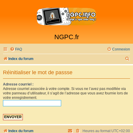
NGPC.fr
FAQ
Connexion
R
Index du forum
e
Réinitialiser le mot de passse
c
h
Adresse courriel :
Adresse courriel associée à votre compte. Si vous ne l’avez pas modifiée via
e
votre panneau d’utilisateur, il s’agit de l’adresse que vous avez fournie lors de
r
votre enregistrement.
c
h
e
r
Index du forum
Heures au format
UTC+02:00