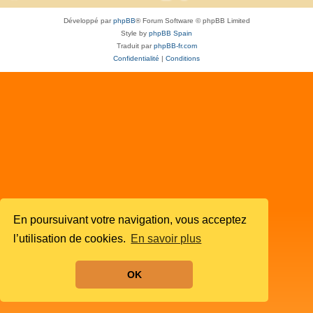
Développé par
phpBB
® Forum Software © phpBB Limited
Style by
phpBB Spain
Traduit par
phpBB-fr.com
Confidentialité
|
Conditions
En poursuivant votre navigation, vous acceptez
l’utilisation de cookies.
En savoir plus
OK