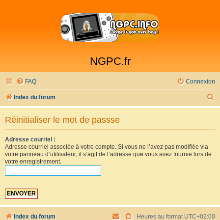
NGPC.fr
FAQ
Connexion
R
Index du forum
e
Réinitialiser le mot de passse
c
h
Adresse courriel :
Adresse courriel associée à votre compte. Si vous ne l’avez pas modifiée via
e
votre panneau d’utilisateur, il s’agit de l’adresse que vous avez fournie lors de
r
votre enregistrement.
c
h
e
r
Index du forum
Heures au format
UTC+02:00