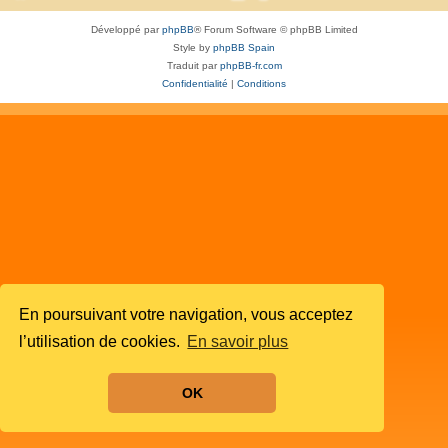
Développé par
phpBB
® Forum Software © phpBB Limited
Style by
phpBB Spain
Traduit par
phpBB-fr.com
Confidentialité
|
Conditions
En poursuivant votre navigation, vous acceptez
l’utilisation de cookies.
En savoir plus
OK