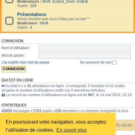
Modérateurs :
Wolfi
,
Scared_Devil
,
cre$u$
Sujets :
123
Présentations
Venez montrer que vous n'êtes pas un bot ^^
Modérateur :
Wolfi
Sujets :
2
CONNEXION
Nom d’utilisateur :
Mot de passe :
J’ai oublié mon mot de passe
Se souvenir de moi
QUI EST EN LIGNE
Au total il y a
32
utilisateurs en ligne : 0 enregistré, 0 invisible et 32 invités
(d’après le nombre d’utilisateurs actifs ces 5 dernières minutes)
Le record du nombre d’utilisateurs en ligne est de
967
, le 14 mai 2024, 22:16
STATISTIQUES
43835
messages •
1723
sujets •
228
membres • Le membre enregistré le plus
récent est
internavigator
.
En poursuivant votre navigation, vous acceptez
Index du forum
Heures au format
UTC+02:00
l’utilisation de cookies.
En savoir plus