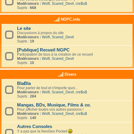
Modérateurs :
Wolfi
,
Scared_Devil
,
cre$u$
Sujets :
668
NGPC.info
Le site
Discussions à propos du site
Modérateurs :
Wolfi
,
Scared_Devil
Sujets :
19
[Publique] Recueil NGPC
Participation de tous à la création de ce recueil
Modérateurs :
Wolfi
,
Scared_Devil
Sujets :
10
Divers
BlaBla
Pour parler de tout et n'importe quoi...
Modérateurs :
Wolfi
,
Scared_Devil
,
cre$u$
Sujets :
284
Mangas, BDs, Musique, Films & co.
Pour afficher toutes vos autres passions !
Modérateurs :
Wolfi
,
Scared_Devil
,
cre$u$
Sujets :
140
Autres Consoles
Y a pas que la NeoGeo Pocket