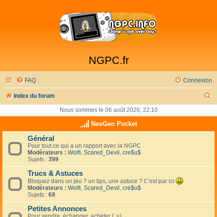
NGPC.fr
FAQ
Connexion
R
Index du forum
e
Nous sommes le 06 août 2026, 22:10
c
NeoGeo Pocket
h
Général
Pour tout ce qui a un rapport avec la NGPC
e
Modérateurs :
Wolfi
,
Scared_Devil
,
cre$u$
r
Sujets :
399
c
Trucs & Astuces
Bloquez dans un jeu ? un tips, une astuce ? C'est par ici
h
Modérateurs :
Wolfi
,
Scared_Devil
,
cre$u$
Sujets :
68
e
Petites Annonces
r
Pour vendre, échanger, acheter ! :=)