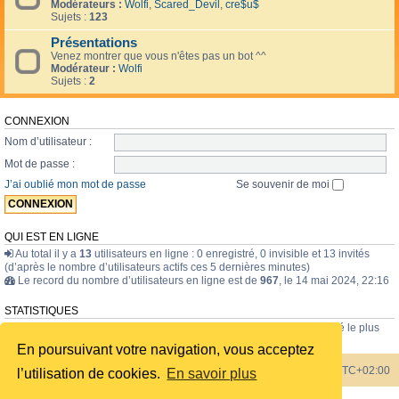
Modérateurs :
Wolfi
,
Scared_Devil
,
cre$u$
Sujets :
123
Présentations
Venez montrer que vous n'êtes pas un bot ^^
Modérateur :
Wolfi
Sujets :
2
CONNEXION
Nom d’utilisateur :
Mot de passe :
J’ai oublié mon mot de passe
Se souvenir de moi
QUI EST EN LIGNE
Au total il y a
13
utilisateurs en ligne : 0 enregistré, 0 invisible et 13 invités
(d’après le nombre d’utilisateurs actifs ces 5 dernières minutes)
Le record du nombre d’utilisateurs en ligne est de
967
, le 14 mai 2024, 22:16
STATISTIQUES
43835
messages •
1723
sujets •
228
membres • Le membre enregistré le plus
récent est
internavigator
.
En poursuivant votre navigation, vous acceptez
Index du forum
Heures au format
UTC+02:00
l’utilisation de cookies.
En savoir plus