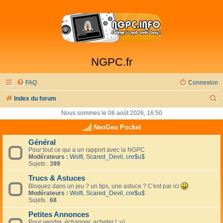
NGPC.fr
FAQ
Connexion
R
Index du forum
e
Nous sommes le 06 août 2026, 16:50
c
NeoGeo Pocket
h
Général
Pour tout ce qui a un rapport avec la NGPC
e
Modérateurs :
Wolfi
,
Scared_Devil
,
cre$u$
r
Sujets :
399
c
Trucs & Astuces
Bloquez dans un jeu ? un tips, une astuce ? C'est par ici
h
Modérateurs :
Wolfi
,
Scared_Devil
,
cre$u$
Sujets :
68
e
Petites Annonces
r
Pour vendre, échanger, acheter ! :=)