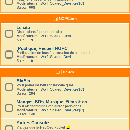
Modérateurs :
Wolfi
,
Scared_Devil
,
cre$u$
Sujets :
668
NGPC.info
Le site
Discussions à propos du site
Modérateurs :
Wolfi
,
Scared_Devil
Sujets :
19
[Publique] Recueil NGPC
Participation de tous à la création de ce recueil
Modérateurs :
Wolfi
,
Scared_Devil
Sujets :
10
Divers
BlaBla
Pour parler de tout et n'importe quoi...
Modérateurs :
Wolfi
,
Scared_Devil
,
cre$u$
Sujets :
284
Mangas, BDs, Musique, Films & co.
Pour afficher toutes vos autres passions !
Modérateurs :
Wolfi
,
Scared_Devil
,
cre$u$
Sujets :
140
Autres Consoles
Y a pas que la NeoGeo Pocket