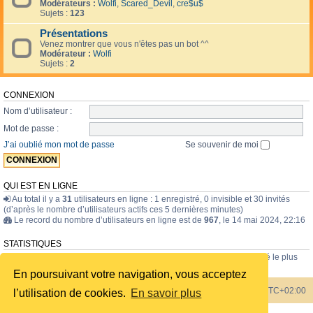
Modérateurs :
Wolfi
,
Scared_Devil
,
cre$u$
Sujets :
123
Présentations
Venez montrer que vous n'êtes pas un bot ^^
Modérateur :
Wolfi
Sujets :
2
CONNEXION
Nom d’utilisateur :
Mot de passe :
J’ai oublié mon mot de passe
Se souvenir de moi
QUI EST EN LIGNE
Au total il y a
31
utilisateurs en ligne : 1 enregistré, 0 invisible et 30 invités
(d’après le nombre d’utilisateurs actifs ces 5 dernières minutes)
Le record du nombre d’utilisateurs en ligne est de
967
, le 14 mai 2024, 22:16
STATISTIQUES
43835
messages •
1723
sujets •
228
membres • Le membre enregistré le plus
récent est
internavigator
.
En poursuivant votre navigation, vous acceptez
Index du forum
Heures au format
UTC+02:00
l’utilisation de cookies.
En savoir plus