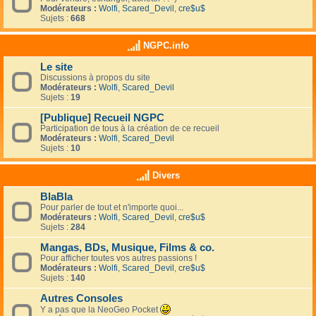
Modérateurs :
Wolfi
,
Scared_Devil
,
cre$u$
Sujets :
668
NGPC.info
Le site
Discussions à propos du site
Modérateurs :
Wolfi
,
Scared_Devil
Sujets :
19
[Publique] Recueil NGPC
Participation de tous à la création de ce recueil
Modérateurs :
Wolfi
,
Scared_Devil
Sujets :
10
Divers
BlaBla
Pour parler de tout et n'importe quoi...
Modérateurs :
Wolfi
,
Scared_Devil
,
cre$u$
Sujets :
284
Mangas, BDs, Musique, Films & co.
Pour afficher toutes vos autres passions !
Modérateurs :
Wolfi
,
Scared_Devil
,
cre$u$
Sujets :
140
Autres Consoles
Y a pas que la NeoGeo Pocket