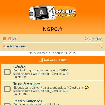
NGPC.fr
FAQ
Connexion
R
Index du forum
e
Nous sommes le 07 août 2026, 23:23
c
NeoGeo Pocket
h
Général
Pour tout ce qui a un rapport avec la NGPC
e
Modérateurs :
Wolfi
,
Scared_Devil
,
cre$u$
r
Sujets :
399
c
Trucs & Astuces
Bloquez dans un jeu ? un tips, une astuce ? C'est par ici
h
Modérateurs :
Wolfi
,
Scared_Devil
,
cre$u$
Sujets :
68
e
Petites Annonces
r
Pour vendre, échanger, acheter ! :=)