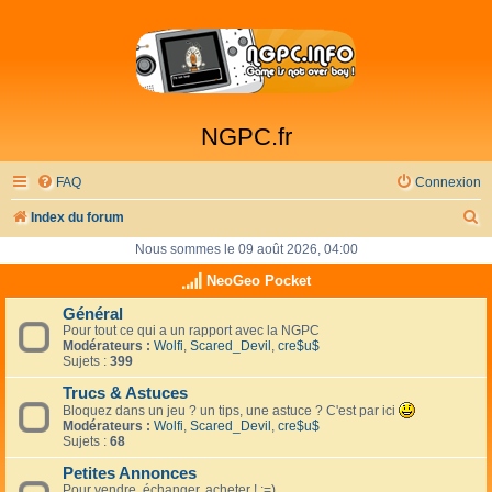
NGPC.fr
FAQ
Connexion
R
Index du forum
e
Nous sommes le 09 août 2026, 04:00
c
NeoGeo Pocket
h
Général
Pour tout ce qui a un rapport avec la NGPC
e
Modérateurs :
Wolfi
,
Scared_Devil
,
cre$u$
r
Sujets :
399
c
Trucs & Astuces
Bloquez dans un jeu ? un tips, une astuce ? C'est par ici
h
Modérateurs :
Wolfi
,
Scared_Devil
,
cre$u$
Sujets :
68
e
Petites Annonces
r
Pour vendre, échanger, acheter ! :=)