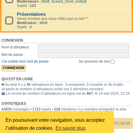
Modérateurs :
Wolfi
,
Scared_Devil
,
cre$u$
Sujets :
123
Présentations
Venez montrer que vous n'êtes pas un bot ^^
Modérateur :
Wolfi
Sujets :
2
CONNEXION
Nom d’utilisateur :
Mot de passe :
J’ai oublié mon mot de passe
Se souvenir de moi
QUI EST EN LIGNE
Au total il y a
36
utilisateurs en ligne : 0 enregistré, 0 invisible et 36 invités
(d’après le nombre d’utilisateurs actifs ces 5 dernières minutes)
Le record du nombre d’utilisateurs en ligne est de
967
, le 14 mai 2024, 22:16
STATISTIQUES
43835
messages •
1723
sujets •
228
membres • Le membre enregistré le plus
récent est
internavigator
.
En poursuivant votre navigation, vous acceptez
Index du forum
Heures au format
UTC+02:00
l’utilisation de cookies.
En savoir plus