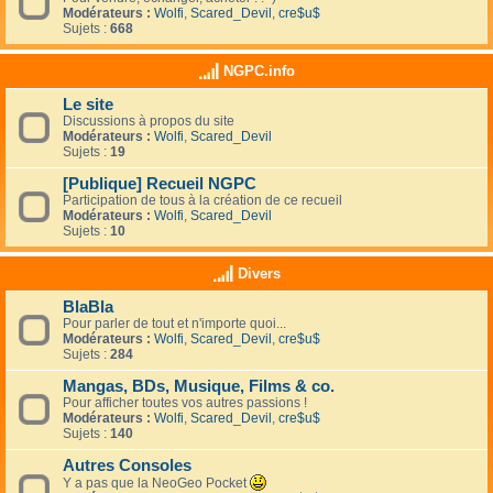
Modérateurs :
Wolfi
,
Scared_Devil
,
cre$u$
Sujets :
668
NGPC.info
Le site
Discussions à propos du site
Modérateurs :
Wolfi
,
Scared_Devil
Sujets :
19
[Publique] Recueil NGPC
Participation de tous à la création de ce recueil
Modérateurs :
Wolfi
,
Scared_Devil
Sujets :
10
Divers
BlaBla
Pour parler de tout et n'importe quoi...
Modérateurs :
Wolfi
,
Scared_Devil
,
cre$u$
Sujets :
284
Mangas, BDs, Musique, Films & co.
Pour afficher toutes vos autres passions !
Modérateurs :
Wolfi
,
Scared_Devil
,
cre$u$
Sujets :
140
Autres Consoles
Y a pas que la NeoGeo Pocket