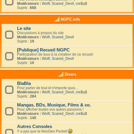
Modérateurs :
Wolfi
,
Scared_Devil
,
cre$u$
Sujets :
668
NGPC.info
Le site
Discussions à propos du site
Modérateurs :
Wolfi
,
Scared_Devil
Sujets :
19
[Publique] Recueil NGPC
Participation de tous à la création de ce recueil
Modérateurs :
Wolfi
,
Scared_Devil
Sujets :
10
Divers
BlaBla
Pour parler de tout et n'importe quoi...
Modérateurs :
Wolfi
,
Scared_Devil
,
cre$u$
Sujets :
284
Mangas, BDs, Musique, Films & co.
Pour afficher toutes vos autres passions !
Modérateurs :
Wolfi
,
Scared_Devil
,
cre$u$
Sujets :
140
Autres Consoles
Y a pas que la NeoGeo Pocket