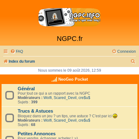
NGPC.fr
FAQ
Connexion
R
Index du forum
e
Nous sommes le 09 août 2026, 12:59
c
NeoGeo Pocket
h
Général
Pour tout ce qui a un rapport avec la NGPC
e
Modérateurs :
Wolfi
,
Scared_Devil
,
cre$u$
r
Sujets :
399
c
Trucs & Astuces
Bloquez dans un jeu ? un tips, une astuce ? C'est par ici
h
Modérateurs :
Wolfi
,
Scared_Devil
,
cre$u$
Sujets :
68
e
Petites Annonces
r
Pour vendre, échanger, acheter ! :=)