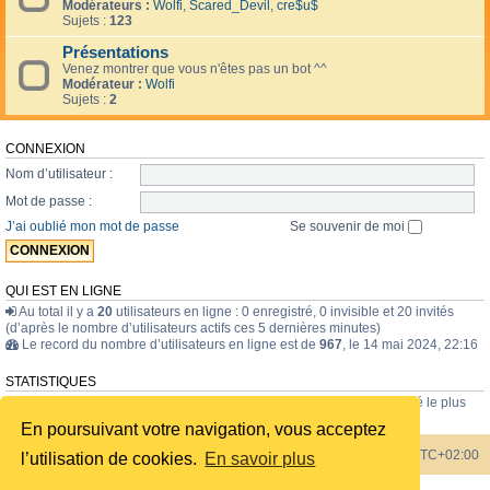
Modérateurs :
Wolfi
,
Scared_Devil
,
cre$u$
Sujets :
123
Présentations
Venez montrer que vous n'êtes pas un bot ^^
Modérateur :
Wolfi
Sujets :
2
CONNEXION
Nom d’utilisateur :
Mot de passe :
J’ai oublié mon mot de passe
Se souvenir de moi
QUI EST EN LIGNE
Au total il y a
20
utilisateurs en ligne : 0 enregistré, 0 invisible et 20 invités
(d’après le nombre d’utilisateurs actifs ces 5 dernières minutes)
Le record du nombre d’utilisateurs en ligne est de
967
, le 14 mai 2024, 22:16
STATISTIQUES
43835
messages •
1723
sujets •
228
membres • Le membre enregistré le plus
récent est
internavigator
.
En poursuivant votre navigation, vous acceptez
Index du forum
Heures au format
UTC+02:00
l’utilisation de cookies.
En savoir plus