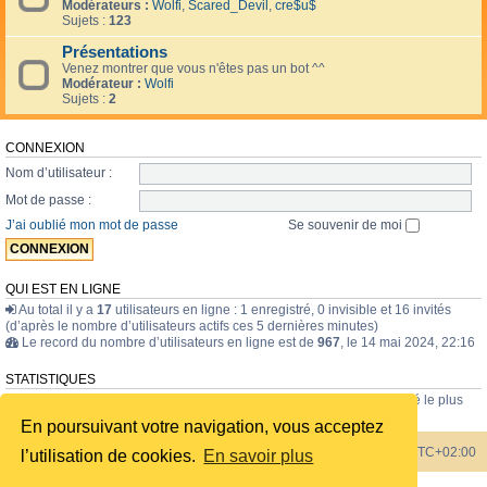
Modérateurs :
Wolfi
,
Scared_Devil
,
cre$u$
Sujets :
123
Présentations
Venez montrer que vous n'êtes pas un bot ^^
Modérateur :
Wolfi
Sujets :
2
CONNEXION
Nom d’utilisateur :
Mot de passe :
J’ai oublié mon mot de passe
Se souvenir de moi
QUI EST EN LIGNE
Au total il y a
17
utilisateurs en ligne : 1 enregistré, 0 invisible et 16 invités
(d’après le nombre d’utilisateurs actifs ces 5 dernières minutes)
Le record du nombre d’utilisateurs en ligne est de
967
, le 14 mai 2024, 22:16
STATISTIQUES
43835
messages •
1723
sujets •
228
membres • Le membre enregistré le plus
récent est
internavigator
.
En poursuivant votre navigation, vous acceptez
Index du forum
Heures au format
UTC+02:00
l’utilisation de cookies.
En savoir plus