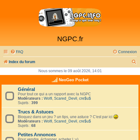
NGPC.fr
FAQ
Connexion
R
Index du forum
e
Nous sommes le 09 août 2026, 14:01
c
NeoGeo Pocket
h
Général
Pour tout ce qui a un rapport avec la NGPC
e
Modérateurs :
Wolfi
,
Scared_Devil
,
cre$u$
r
Sujets :
399
c
Trucs & Astuces
Bloquez dans un jeu ? un tips, une astuce ? C'est par ici
h
Modérateurs :
Wolfi
,
Scared_Devil
,
cre$u$
Sujets :
68
e
Petites Annonces
r
Pour vendre, échanger, acheter ! :=)