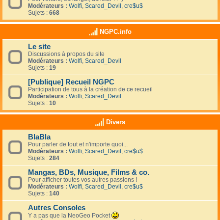
Modérateurs :
Wolfi
,
Scared_Devil
,
cre$u$
Sujets :
668
NGPC.info
Le site
Discussions à propos du site
Modérateurs :
Wolfi
,
Scared_Devil
Sujets :
19
[Publique] Recueil NGPC
Participation de tous à la création de ce recueil
Modérateurs :
Wolfi
,
Scared_Devil
Sujets :
10
Divers
BlaBla
Pour parler de tout et n'importe quoi...
Modérateurs :
Wolfi
,
Scared_Devil
,
cre$u$
Sujets :
284
Mangas, BDs, Musique, Films & co.
Pour afficher toutes vos autres passions !
Modérateurs :
Wolfi
,
Scared_Devil
,
cre$u$
Sujets :
140
Autres Consoles
Y a pas que la NeoGeo Pocket