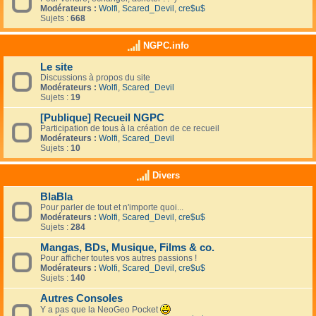
Modérateurs :
Wolfi
,
Scared_Devil
,
cre$u$
Sujets :
668
NGPC.info
Le site
Discussions à propos du site
Modérateurs :
Wolfi
,
Scared_Devil
Sujets :
19
[Publique] Recueil NGPC
Participation de tous à la création de ce recueil
Modérateurs :
Wolfi
,
Scared_Devil
Sujets :
10
Divers
BlaBla
Pour parler de tout et n'importe quoi...
Modérateurs :
Wolfi
,
Scared_Devil
,
cre$u$
Sujets :
284
Mangas, BDs, Musique, Films & co.
Pour afficher toutes vos autres passions !
Modérateurs :
Wolfi
,
Scared_Devil
,
cre$u$
Sujets :
140
Autres Consoles
Y a pas que la NeoGeo Pocket