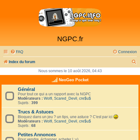
NGPC.fr
FAQ
Connexion
R
Index du forum
e
Nous sommes le 10 août 2026, 04:43
c
NeoGeo Pocket
h
Général
Pour tout ce qui a un rapport avec la NGPC
e
Modérateurs :
Wolfi
,
Scared_Devil
,
cre$u$
r
Sujets :
399
c
Trucs & Astuces
Bloquez dans un jeu ? un tips, une astuce ? C'est par ici
h
Modérateurs :
Wolfi
,
Scared_Devil
,
cre$u$
Sujets :
68
e
Petites Annonces
r
Pour vendre, échanger, acheter ! :=)