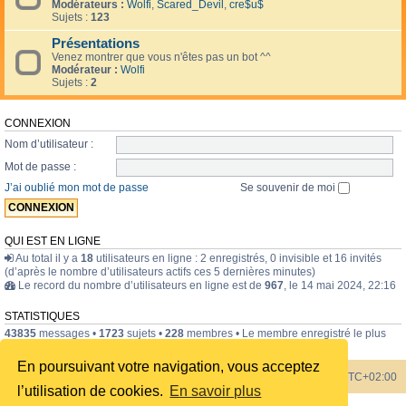
Modérateurs :
Wolfi
,
Scared_Devil
,
cre$u$
Sujets :
123
Présentations
Venez montrer que vous n'êtes pas un bot ^^
Modérateur :
Wolfi
Sujets :
2
CONNEXION
Nom d’utilisateur :
Mot de passe :
J’ai oublié mon mot de passe
Se souvenir de moi
QUI EST EN LIGNE
Au total il y a
18
utilisateurs en ligne : 2 enregistrés, 0 invisible et 16 invités
(d’après le nombre d’utilisateurs actifs ces 5 dernières minutes)
Le record du nombre d’utilisateurs en ligne est de
967
, le 14 mai 2024, 22:16
STATISTIQUES
43835
messages •
1723
sujets •
228
membres • Le membre enregistré le plus
récent est
internavigator
.
En poursuivant votre navigation, vous acceptez
Index du forum
Heures au format
UTC+02:00
l’utilisation de cookies.
En savoir plus