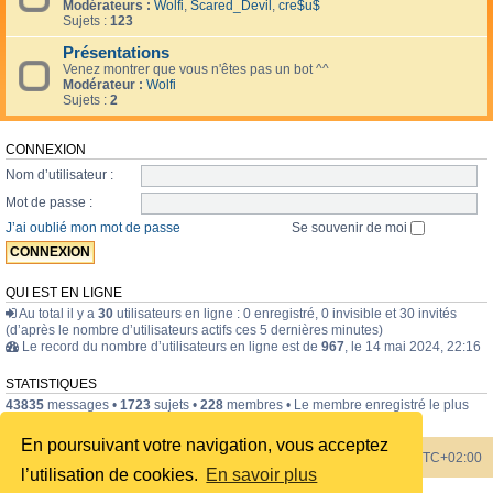
Modérateurs :
Wolfi
,
Scared_Devil
,
cre$u$
Sujets :
123
Présentations
Venez montrer que vous n'êtes pas un bot ^^
Modérateur :
Wolfi
Sujets :
2
CONNEXION
Nom d’utilisateur :
Mot de passe :
J’ai oublié mon mot de passe
Se souvenir de moi
QUI EST EN LIGNE
Au total il y a
30
utilisateurs en ligne : 0 enregistré, 0 invisible et 30 invités
(d’après le nombre d’utilisateurs actifs ces 5 dernières minutes)
Le record du nombre d’utilisateurs en ligne est de
967
, le 14 mai 2024, 22:16
STATISTIQUES
43835
messages •
1723
sujets •
228
membres • Le membre enregistré le plus
récent est
internavigator
.
En poursuivant votre navigation, vous acceptez
Index du forum
Heures au format
UTC+02:00
l’utilisation de cookies.
En savoir plus