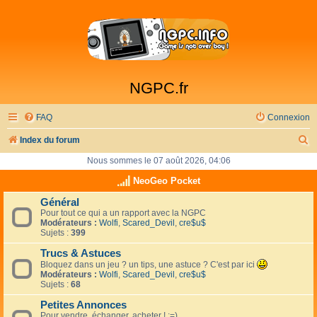
NGPC.fr
FAQ
Connexion
R
Index du forum
e
Nous sommes le 07 août 2026, 04:06
c
NeoGeo Pocket
h
Général
Pour tout ce qui a un rapport avec la NGPC
e
Modérateurs :
Wolfi
,
Scared_Devil
,
cre$u$
r
Sujets :
399
c
Trucs & Astuces
Bloquez dans un jeu ? un tips, une astuce ? C'est par ici
h
Modérateurs :
Wolfi
,
Scared_Devil
,
cre$u$
Sujets :
68
e
Petites Annonces
r
Pour vendre, échanger, acheter ! :=)