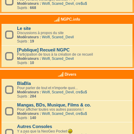
Modérateurs :
Wolfi
,
Scared_Devil
,
cre$u$
Sujets :
668
NGPC.info
Le site
Discussions à propos du site
Modérateurs :
Wolfi
,
Scared_Devil
Sujets :
19
[Publique] Recueil NGPC
Participation de tous à la création de ce recueil
Modérateurs :
Wolfi
,
Scared_Devil
Sujets :
10
Divers
BlaBla
Pour parler de tout et n'importe quoi...
Modérateurs :
Wolfi
,
Scared_Devil
,
cre$u$
Sujets :
284
Mangas, BDs, Musique, Films & co.
Pour afficher toutes vos autres passions !
Modérateurs :
Wolfi
,
Scared_Devil
,
cre$u$
Sujets :
140
Autres Consoles
Y a pas que la NeoGeo Pocket