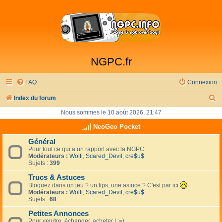
NGPC.fr
FAQ
Connexion
R
Index du forum
e
Nous sommes le 10 août 2026, 21:47
c
NeoGeo Pocket
h
Général
Pour tout ce qui a un rapport avec la NGPC
e
Modérateurs :
Wolfi
,
Scared_Devil
,
cre$u$
r
Sujets :
399
c
Trucs & Astuces
Bloquez dans un jeu ? un tips, une astuce ? C'est par ici
h
Modérateurs :
Wolfi
,
Scared_Devil
,
cre$u$
Sujets :
68
e
Petites Annonces
r
Pour vendre, échanger, acheter ! :=)