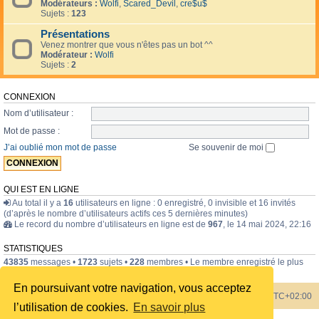
Modérateurs :
Wolfi
,
Scared_Devil
,
cre$u$
Sujets :
123
Présentations
Venez montrer que vous n'êtes pas un bot ^^
Modérateur :
Wolfi
Sujets :
2
CONNEXION
Nom d’utilisateur :
Mot de passe :
J’ai oublié mon mot de passe
Se souvenir de moi
QUI EST EN LIGNE
Au total il y a
16
utilisateurs en ligne : 0 enregistré, 0 invisible et 16 invités
(d’après le nombre d’utilisateurs actifs ces 5 dernières minutes)
Le record du nombre d’utilisateurs en ligne est de
967
, le 14 mai 2024, 22:16
STATISTIQUES
43835
messages •
1723
sujets •
228
membres • Le membre enregistré le plus
récent est
internavigator
.
En poursuivant votre navigation, vous acceptez
Index du forum
Heures au format
UTC+02:00
l’utilisation de cookies.
En savoir plus