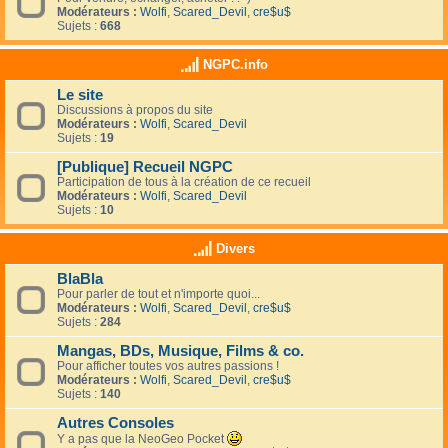
Modérateurs :
Wolfi
,
Scared_Devil
,
cre$u$
Sujets :
668
NGPC.info
Le site
Discussions à propos du site
Modérateurs :
Wolfi
,
Scared_Devil
Sujets :
19
[Publique] Recueil NGPC
Participation de tous à la création de ce recueil
Modérateurs :
Wolfi
,
Scared_Devil
Sujets :
10
Divers
BlaBla
Pour parler de tout et n'importe quoi...
Modérateurs :
Wolfi
,
Scared_Devil
,
cre$u$
Sujets :
284
Mangas, BDs, Musique, Films & co.
Pour afficher toutes vos autres passions !
Modérateurs :
Wolfi
,
Scared_Devil
,
cre$u$
Sujets :
140
Autres Consoles
Y a pas que la NeoGeo Pocket