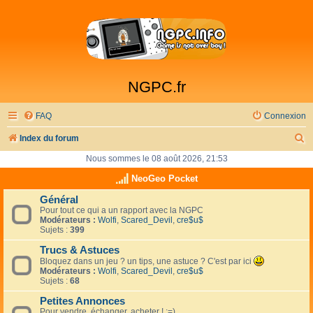
NGPC.fr
FAQ
Connexion
R
Index du forum
e
Nous sommes le 08 août 2026, 21:53
c
NeoGeo Pocket
h
Général
Pour tout ce qui a un rapport avec la NGPC
e
Modérateurs :
Wolfi
,
Scared_Devil
,
cre$u$
r
Sujets :
399
c
Trucs & Astuces
Bloquez dans un jeu ? un tips, une astuce ? C'est par ici
h
Modérateurs :
Wolfi
,
Scared_Devil
,
cre$u$
Sujets :
68
e
Petites Annonces
r
Pour vendre, échanger, acheter ! :=)