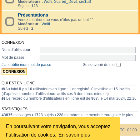
Modérateurs :
Wolfi
,
Scared_Devil
,
cre$u$
Sujets :
123
Présentations
Venez montrer que vous n'êtes pas un bot ^^
Modérateur :
Wolfi
Sujets :
2
CONNEXION
Nom d’utilisateur :
Mot de passe :
J’ai oublié mon mot de passe
Se souvenir de moi
QUI EST EN LIGNE
Au total il y a
16
utilisateurs en ligne : 1 enregistré, 0 invisible et 15 invités
(d’après le nombre d’utilisateurs actifs ces 5 dernières minutes)
Le record du nombre d’utilisateurs en ligne est de
967
, le 14 mai 2024, 22:16
STATISTIQUES
43835
messages •
1723
sujets •
228
membres • Le membre enregistré le plus
récent est
internavigator
.
En poursuivant votre navigation, vous acceptez
Index du forum
Heures au format
UTC+02:00
l’utilisation de cookies.
En savoir plus