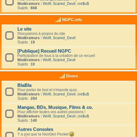
Modérateurs :
Wolfi
,
Scared_Devil
,
cre$u$
Sujets :
668
NGPC.info
Le site
Discussions à propos du site
Modérateurs :
Wolfi
,
Scared_Devil
Sujets :
19
[Publique] Recueil NGPC
Participation de tous à la création de ce recueil
Modérateurs :
Wolfi
,
Scared_Devil
Sujets :
10
Divers
BlaBla
Pour parler de tout et n'importe quoi...
Modérateurs :
Wolfi
,
Scared_Devil
,
cre$u$
Sujets :
284
Mangas, BDs, Musique, Films & co.
Pour afficher toutes vos autres passions !
Modérateurs :
Wolfi
,
Scared_Devil
,
cre$u$
Sujets :
140
Autres Consoles
Y a pas que la NeoGeo Pocket