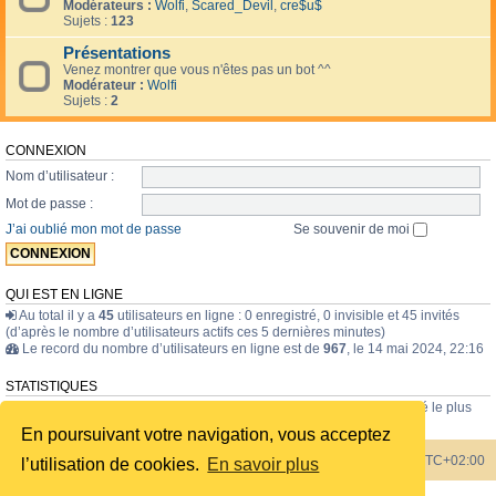
Modérateurs :
Wolfi
,
Scared_Devil
,
cre$u$
Sujets :
123
Présentations
Venez montrer que vous n'êtes pas un bot ^^
Modérateur :
Wolfi
Sujets :
2
CONNEXION
Nom d’utilisateur :
Mot de passe :
J’ai oublié mon mot de passe
Se souvenir de moi
QUI EST EN LIGNE
Au total il y a
45
utilisateurs en ligne : 0 enregistré, 0 invisible et 45 invités
(d’après le nombre d’utilisateurs actifs ces 5 dernières minutes)
Le record du nombre d’utilisateurs en ligne est de
967
, le 14 mai 2024, 22:16
STATISTIQUES
43835
messages •
1723
sujets •
228
membres • Le membre enregistré le plus
récent est
internavigator
.
En poursuivant votre navigation, vous acceptez
Index du forum
Heures au format
UTC+02:00
l’utilisation de cookies.
En savoir plus