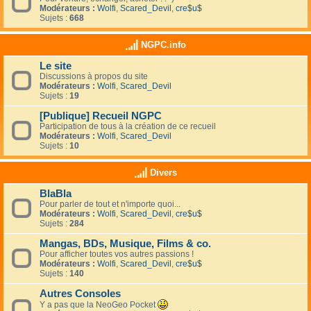
Modérateurs :
Wolfi
,
Scared_Devil
,
cre$u$
Sujets :
668
NGPC.info
Le site
Discussions à propos du site
Modérateurs :
Wolfi
,
Scared_Devil
Sujets :
19
[Publique] Recueil NGPC
Participation de tous à la création de ce recueil
Modérateurs :
Wolfi
,
Scared_Devil
Sujets :
10
Divers
BlaBla
Pour parler de tout et n'importe quoi...
Modérateurs :
Wolfi
,
Scared_Devil
,
cre$u$
Sujets :
284
Mangas, BDs, Musique, Films & co.
Pour afficher toutes vos autres passions !
Modérateurs :
Wolfi
,
Scared_Devil
,
cre$u$
Sujets :
140
Autres Consoles
Y a pas que la NeoGeo Pocket