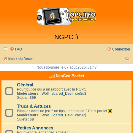
NGPC.fr
FAQ
Connexion
R
Index du forum
e
Nous sommes le 07 août 2026, 01:47
c
NeoGeo Pocket
h
Général
Pour tout ce qui a un rapport avec la NGPC
e
Modérateurs :
Wolfi
,
Scared_Devil
,
cre$u$
r
Sujets :
399
c
Trucs & Astuces
Bloquez dans un jeu ? un tips, une astuce ? C'est par ici
h
Modérateurs :
Wolfi
,
Scared_Devil
,
cre$u$
Sujets :
68
e
Petites Annonces
r
Pour vendre, échanger, acheter ! :=)