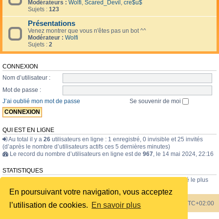
Modérateurs :
Wolfi
,
Scared_Devil
,
cre$u$
Sujets :
123
Présentations
Venez montrer que vous n'êtes pas un bot ^^
Modérateur :
Wolfi
Sujets :
2
CONNEXION
Nom d’utilisateur :
Mot de passe :
J’ai oublié mon mot de passe
Se souvenir de moi
QUI EST EN LIGNE
Au total il y a
26
utilisateurs en ligne : 1 enregistré, 0 invisible et 25 invités
(d’après le nombre d’utilisateurs actifs ces 5 dernières minutes)
Le record du nombre d’utilisateurs en ligne est de
967
, le 14 mai 2024, 22:16
STATISTIQUES
43835
messages •
1723
sujets •
228
membres • Le membre enregistré le plus
récent est
internavigator
.
En poursuivant votre navigation, vous acceptez
Index du forum
Heures au format
UTC+02:00
l’utilisation de cookies.
En savoir plus