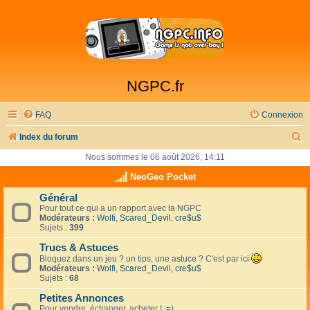
NGPC.fr
FAQ
Connexion
R
Index du forum
e
Nous sommes le 06 août 2026, 14:11
c
NeoGeo Pocket
h
Général
Pour tout ce qui a un rapport avec la NGPC
e
Modérateurs :
Wolfi
,
Scared_Devil
,
cre$u$
r
Sujets :
399
c
Trucs & Astuces
Bloquez dans un jeu ? un tips, une astuce ? C'est par ici
h
Modérateurs :
Wolfi
,
Scared_Devil
,
cre$u$
Sujets :
68
e
Petites Annonces
r
Pour vendre, échanger, acheter ! :=)