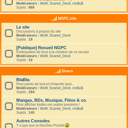
Modérateurs :
Wolfi
,
Scared_Devil
,
cre$u$
Sujets :
668
NGPC.info
Le site
Discussions à propos du site
Modérateurs :
Wolfi
,
Scared_Devil
Sujets :
19
[Publique] Recueil NGPC
Participation de tous à la création de ce recueil
Modérateurs :
Wolfi
,
Scared_Devil
Sujets :
10
Divers
BlaBla
Pour parler de tout et n'importe quoi...
Modérateurs :
Wolfi
,
Scared_Devil
,
cre$u$
Sujets :
284
Mangas, BDs, Musique, Films & co.
Pour afficher toutes vos autres passions !
Modérateurs :
Wolfi
,
Scared_Devil
,
cre$u$
Sujets :
140
Autres Consoles
Y a pas que la NeoGeo Pocket