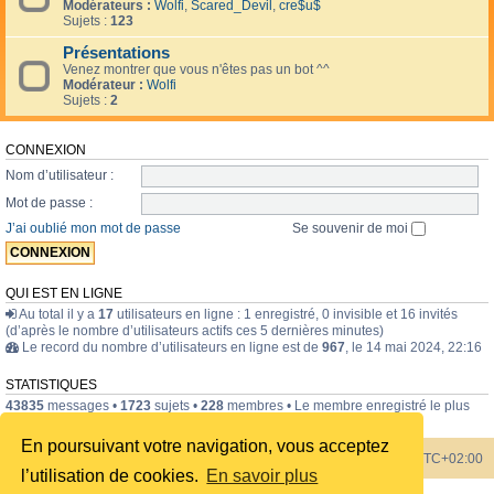
Modérateurs :
Wolfi
,
Scared_Devil
,
cre$u$
Sujets :
123
Présentations
Venez montrer que vous n'êtes pas un bot ^^
Modérateur :
Wolfi
Sujets :
2
CONNEXION
Nom d’utilisateur :
Mot de passe :
J’ai oublié mon mot de passe
Se souvenir de moi
QUI EST EN LIGNE
Au total il y a
17
utilisateurs en ligne : 1 enregistré, 0 invisible et 16 invités
(d’après le nombre d’utilisateurs actifs ces 5 dernières minutes)
Le record du nombre d’utilisateurs en ligne est de
967
, le 14 mai 2024, 22:16
STATISTIQUES
43835
messages •
1723
sujets •
228
membres • Le membre enregistré le plus
récent est
internavigator
.
En poursuivant votre navigation, vous acceptez
Index du forum
Heures au format
UTC+02:00
l’utilisation de cookies.
En savoir plus