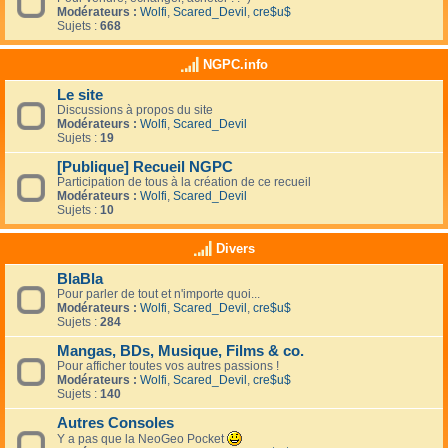
Modérateurs :
Wolfi
,
Scared_Devil
,
cre$u$
Sujets :
668
NGPC.info
Le site
Discussions à propos du site
Modérateurs :
Wolfi
,
Scared_Devil
Sujets :
19
[Publique] Recueil NGPC
Participation de tous à la création de ce recueil
Modérateurs :
Wolfi
,
Scared_Devil
Sujets :
10
Divers
BlaBla
Pour parler de tout et n'importe quoi...
Modérateurs :
Wolfi
,
Scared_Devil
,
cre$u$
Sujets :
284
Mangas, BDs, Musique, Films & co.
Pour afficher toutes vos autres passions !
Modérateurs :
Wolfi
,
Scared_Devil
,
cre$u$
Sujets :
140
Autres Consoles
Y a pas que la NeoGeo Pocket