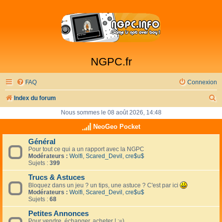
NGPC.fr
FAQ
Connexion
R
Index du forum
e
Nous sommes le 08 août 2026, 14:48
c
NeoGeo Pocket
h
Général
Pour tout ce qui a un rapport avec la NGPC
e
Modérateurs :
Wolfi
,
Scared_Devil
,
cre$u$
r
Sujets :
399
c
Trucs & Astuces
Bloquez dans un jeu ? un tips, une astuce ? C'est par ici
h
Modérateurs :
Wolfi
,
Scared_Devil
,
cre$u$
Sujets :
68
e
Petites Annonces
r
Pour vendre, échanger, acheter ! :=)