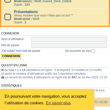
Modérateurs :
Wolfi
,
Scared_Devil
,
cre$u$
Sujets :
123
Présentations
Venez montrer que vous n'êtes pas un bot ^^
Modérateur :
Wolfi
Sujets :
2
CONNEXION
Nom d’utilisateur :
Mot de passe :
J’ai oublié mon mot de passe
Se souvenir de moi
QUI EST EN LIGNE
Au total il y a
13
utilisateurs en ligne : 0 enregistré, 0 invisible et 13 invités
(d’après le nombre d’utilisateurs actifs ces 5 dernières minutes)
Le record du nombre d’utilisateurs en ligne est de
967
, le 14 mai 2024, 22:16
STATISTIQUES
43835
messages •
1723
sujets •
228
membres • Le membre enregistré le plus
récent est
internavigator
.
En poursuivant votre navigation, vous acceptez
Index du forum
Heures au format
UTC+02:00
l’utilisation de cookies.
En savoir plus