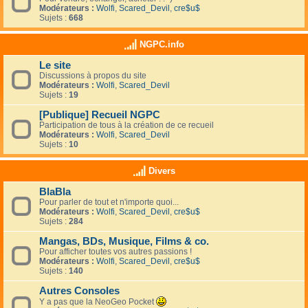
Modérateurs :
Wolfi
,
Scared_Devil
,
cre$u$
Sujets :
668
NGPC.info
Le site
Discussions à propos du site
Modérateurs :
Wolfi
,
Scared_Devil
Sujets :
19
[Publique] Recueil NGPC
Participation de tous à la création de ce recueil
Modérateurs :
Wolfi
,
Scared_Devil
Sujets :
10
Divers
BlaBla
Pour parler de tout et n'importe quoi...
Modérateurs :
Wolfi
,
Scared_Devil
,
cre$u$
Sujets :
284
Mangas, BDs, Musique, Films & co.
Pour afficher toutes vos autres passions !
Modérateurs :
Wolfi
,
Scared_Devil
,
cre$u$
Sujets :
140
Autres Consoles
Y a pas que la NeoGeo Pocket