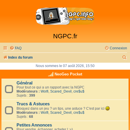
NGPC.fr
FAQ
Connexion
R
Index du forum
e
Nous sommes le 07 août 2026, 15:50
c
NeoGeo Pocket
h
Général
Pour tout ce qui a un rapport avec la NGPC
e
Modérateurs :
Wolfi
,
Scared_Devil
,
cre$u$
r
Sujets :
399
c
Trucs & Astuces
Bloquez dans un jeu ? un tips, une astuce ? C'est par ici
h
Modérateurs :
Wolfi
,
Scared_Devil
,
cre$u$
Sujets :
68
e
Petites Annonces
r
Pour vendre, échanger, acheter ! :=)