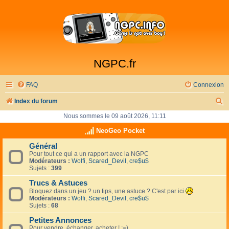
NGPC.fr
FAQ
Connexion
R
Index du forum
e
Nous sommes le 09 août 2026, 11:11
c
NeoGeo Pocket
h
Général
Pour tout ce qui a un rapport avec la NGPC
e
Modérateurs :
Wolfi
,
Scared_Devil
,
cre$u$
r
Sujets :
399
c
Trucs & Astuces
Bloquez dans un jeu ? un tips, une astuce ? C'est par ici
h
Modérateurs :
Wolfi
,
Scared_Devil
,
cre$u$
Sujets :
68
e
Petites Annonces
r
Pour vendre, échanger, acheter ! :=)