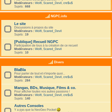
Modérateurs :
Wolfi
,
Scared_Devil
,
cre$u$
Sujets :
668
NGPC.info
Le site
Discussions à propos du site
Modérateurs :
Wolfi
,
Scared_Devil
Sujets :
19
[Publique] Recueil NGPC
Participation de tous à la création de ce recueil
Modérateurs :
Wolfi
,
Scared_Devil
Sujets :
10
Divers
BlaBla
Pour parler de tout et n'importe quoi...
Modérateurs :
Wolfi
,
Scared_Devil
,
cre$u$
Sujets :
284
Mangas, BDs, Musique, Films & co.
Pour afficher toutes vos autres passions !
Modérateurs :
Wolfi
,
Scared_Devil
,
cre$u$
Sujets :
140
Autres Consoles
Y a pas que la NeoGeo Pocket