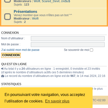
Modérateurs :
Wolfi
,
Scared_Devil
,
cre$u$
Sujets :
123
Présentations
Venez montrer que vous n'êtes pas un bot ^^
Modérateur :
Wolfi
Sujets :
2
CONNEXION
Nom d’utilisateur :
Mot de passe :
J’ai oublié mon mot de passe
Se souvenir de moi
QUI EST EN LIGNE
Au total il y a
24
utilisateurs en ligne : 1 enregistré, 0 invisible et 23 invités
(d’après le nombre d’utilisateurs actifs ces 5 dernières minutes)
Le record du nombre d’utilisateurs en ligne est de
967
, le 14 mai 2024, 22:16
STATISTIQUES
43835
messages •
1723
sujets •
228
membres • Le membre enregistré le plus
récent est
internavigator
.
En poursuivant votre navigation, vous acceptez
Index du forum
Heures au format
UTC+02:00
l’utilisation de cookies.
En savoir plus