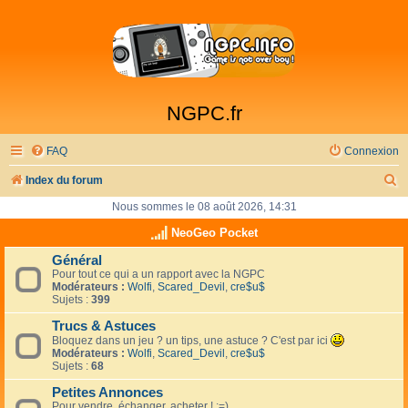
NGPC.fr
FAQ
Connexion
R
Index du forum
e
Nous sommes le 08 août 2026, 14:31
c
NeoGeo Pocket
h
Général
Pour tout ce qui a un rapport avec la NGPC
e
Modérateurs :
Wolfi
,
Scared_Devil
,
cre$u$
r
Sujets :
399
c
Trucs & Astuces
Bloquez dans un jeu ? un tips, une astuce ? C'est par ici
h
Modérateurs :
Wolfi
,
Scared_Devil
,
cre$u$
Sujets :
68
e
Petites Annonces
r
Pour vendre, échanger, acheter ! :=)