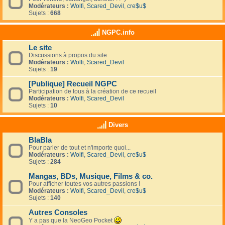
Modérateurs :
Wolfi
,
Scared_Devil
,
cre$u$
Sujets :
668
NGPC.info
Le site
Discussions à propos du site
Modérateurs :
Wolfi
,
Scared_Devil
Sujets :
19
[Publique] Recueil NGPC
Participation de tous à la création de ce recueil
Modérateurs :
Wolfi
,
Scared_Devil
Sujets :
10
Divers
BlaBla
Pour parler de tout et n'importe quoi...
Modérateurs :
Wolfi
,
Scared_Devil
,
cre$u$
Sujets :
284
Mangas, BDs, Musique, Films & co.
Pour afficher toutes vos autres passions !
Modérateurs :
Wolfi
,
Scared_Devil
,
cre$u$
Sujets :
140
Autres Consoles
Y a pas que la NeoGeo Pocket