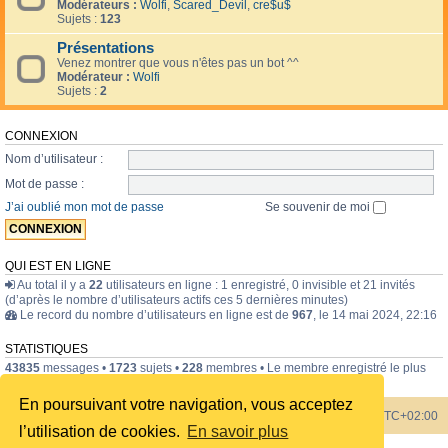
Modérateurs :
Wolfi
,
Scared_Devil
,
cre$u$
Sujets :
123
Présentations
Venez montrer que vous n'êtes pas un bot ^^
Modérateur :
Wolfi
Sujets :
2
CONNEXION
Nom d’utilisateur :
Mot de passe :
J’ai oublié mon mot de passe
Se souvenir de moi
QUI EST EN LIGNE
Au total il y a
22
utilisateurs en ligne : 1 enregistré, 0 invisible et 21 invités
(d’après le nombre d’utilisateurs actifs ces 5 dernières minutes)
Le record du nombre d’utilisateurs en ligne est de
967
, le 14 mai 2024, 22:16
STATISTIQUES
43835
messages •
1723
sujets •
228
membres • Le membre enregistré le plus
récent est
internavigator
.
En poursuivant votre navigation, vous acceptez
Index du forum
Heures au format
UTC+02:00
l’utilisation de cookies.
En savoir plus