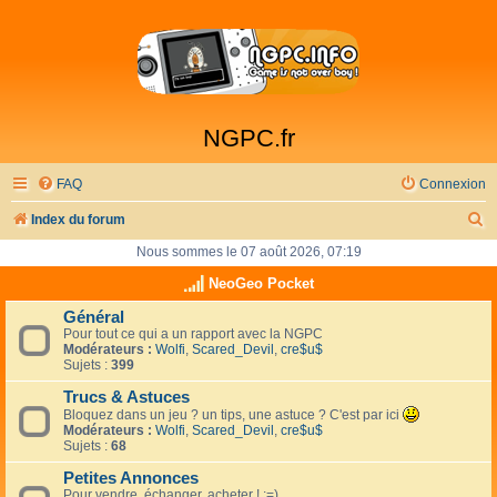
NGPC.fr
FAQ
Connexion
R
Index du forum
e
Nous sommes le 07 août 2026, 07:19
c
NeoGeo Pocket
h
Général
Pour tout ce qui a un rapport avec la NGPC
e
Modérateurs :
Wolfi
,
Scared_Devil
,
cre$u$
r
Sujets :
399
c
Trucs & Astuces
Bloquez dans un jeu ? un tips, une astuce ? C'est par ici
h
Modérateurs :
Wolfi
,
Scared_Devil
,
cre$u$
Sujets :
68
e
Petites Annonces
r
Pour vendre, échanger, acheter ! :=)