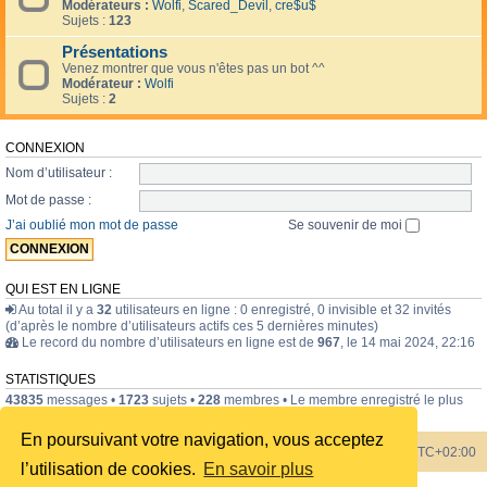
Modérateurs :
Wolfi
,
Scared_Devil
,
cre$u$
Sujets :
123
Présentations
Venez montrer que vous n'êtes pas un bot ^^
Modérateur :
Wolfi
Sujets :
2
CONNEXION
Nom d’utilisateur :
Mot de passe :
J’ai oublié mon mot de passe
Se souvenir de moi
QUI EST EN LIGNE
Au total il y a
32
utilisateurs en ligne : 0 enregistré, 0 invisible et 32 invités
(d’après le nombre d’utilisateurs actifs ces 5 dernières minutes)
Le record du nombre d’utilisateurs en ligne est de
967
, le 14 mai 2024, 22:16
STATISTIQUES
43835
messages •
1723
sujets •
228
membres • Le membre enregistré le plus
récent est
internavigator
.
En poursuivant votre navigation, vous acceptez
Index du forum
Heures au format
UTC+02:00
l’utilisation de cookies.
En savoir plus