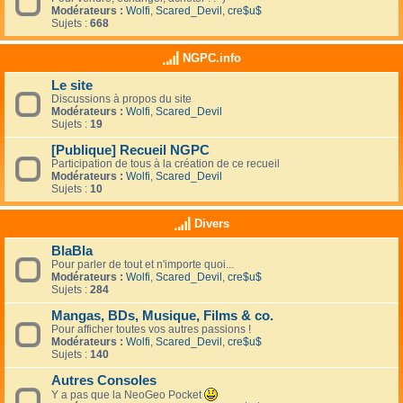
Modérateurs :
Wolfi
,
Scared_Devil
,
cre$u$
Sujets :
668
NGPC.info
Le site
Discussions à propos du site
Modérateurs :
Wolfi
,
Scared_Devil
Sujets :
19
[Publique] Recueil NGPC
Participation de tous à la création de ce recueil
Modérateurs :
Wolfi
,
Scared_Devil
Sujets :
10
Divers
BlaBla
Pour parler de tout et n'importe quoi...
Modérateurs :
Wolfi
,
Scared_Devil
,
cre$u$
Sujets :
284
Mangas, BDs, Musique, Films & co.
Pour afficher toutes vos autres passions !
Modérateurs :
Wolfi
,
Scared_Devil
,
cre$u$
Sujets :
140
Autres Consoles
Y a pas que la NeoGeo Pocket