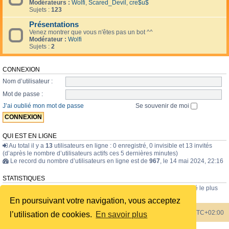
Modérateurs :
Wolfi
,
Scared_Devil
,
cre$u$
Sujets :
123
Présentations
Venez montrer que vous n'êtes pas un bot ^^
Modérateur :
Wolfi
Sujets :
2
CONNEXION
Nom d’utilisateur :
Mot de passe :
J’ai oublié mon mot de passe
Se souvenir de moi
QUI EST EN LIGNE
Au total il y a
13
utilisateurs en ligne : 0 enregistré, 0 invisible et 13 invités
(d’après le nombre d’utilisateurs actifs ces 5 dernières minutes)
Le record du nombre d’utilisateurs en ligne est de
967
, le 14 mai 2024, 22:16
STATISTIQUES
43835
messages •
1723
sujets •
228
membres • Le membre enregistré le plus
récent est
internavigator
.
En poursuivant votre navigation, vous acceptez
Index du forum
Heures au format
UTC+02:00
l’utilisation de cookies.
En savoir plus