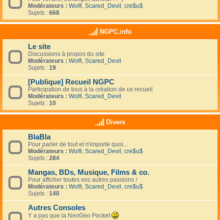
Modérateurs :
Wolfi
,
Scared_Devil
,
cre$u$
Sujets :
668
NGPC.info
Le site
Discussions à propos du site
Modérateurs :
Wolfi
,
Scared_Devil
Sujets :
19
[Publique] Recueil NGPC
Participation de tous à la création de ce recueil
Modérateurs :
Wolfi
,
Scared_Devil
Sujets :
10
Divers
BlaBla
Pour parler de tout et n'importe quoi...
Modérateurs :
Wolfi
,
Scared_Devil
,
cre$u$
Sujets :
284
Mangas, BDs, Musique, Films & co.
Pour afficher toutes vos autres passions !
Modérateurs :
Wolfi
,
Scared_Devil
,
cre$u$
Sujets :
140
Autres Consoles
Y a pas que la NeoGeo Pocket