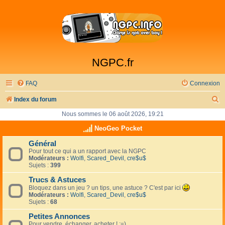
NGPC.fr
FAQ
Connexion
R
Index du forum
e
Nous sommes le 06 août 2026, 19:21
c
NeoGeo Pocket
h
Général
Pour tout ce qui a un rapport avec la NGPC
e
Modérateurs :
Wolfi
,
Scared_Devil
,
cre$u$
r
Sujets :
399
c
Trucs & Astuces
Bloquez dans un jeu ? un tips, une astuce ? C'est par ici
h
Modérateurs :
Wolfi
,
Scared_Devil
,
cre$u$
Sujets :
68
e
Petites Annonces
r
Pour vendre, échanger, acheter ! :=)