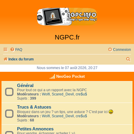
NGPC.fr
FAQ
Connexion
R
Index du forum
e
Nous sommes le 07 août 2026, 20:27
c
NeoGeo Pocket
h
Général
Pour tout ce qui a un rapport avec la NGPC
e
Modérateurs :
Wolfi
,
Scared_Devil
,
cre$u$
r
Sujets :
399
c
Trucs & Astuces
Bloquez dans un jeu ? un tips, une astuce ? C'est par ici
h
Modérateurs :
Wolfi
,
Scared_Devil
,
cre$u$
Sujets :
68
e
Petites Annonces
r
Pour vendre, échanger, acheter ! :=)