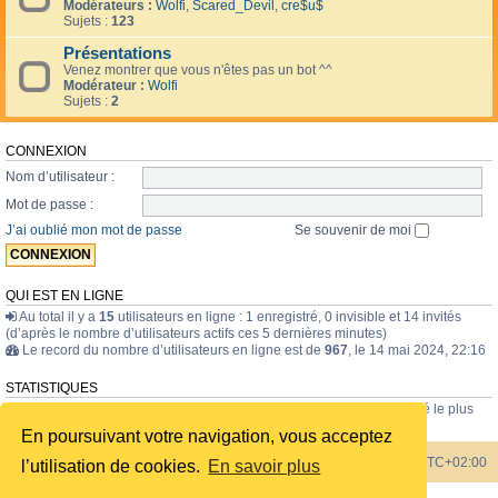
Modérateurs :
Wolfi
,
Scared_Devil
,
cre$u$
Sujets :
123
Présentations
Venez montrer que vous n'êtes pas un bot ^^
Modérateur :
Wolfi
Sujets :
2
CONNEXION
Nom d’utilisateur :
Mot de passe :
J’ai oublié mon mot de passe
Se souvenir de moi
QUI EST EN LIGNE
Au total il y a
15
utilisateurs en ligne : 1 enregistré, 0 invisible et 14 invités
(d’après le nombre d’utilisateurs actifs ces 5 dernières minutes)
Le record du nombre d’utilisateurs en ligne est de
967
, le 14 mai 2024, 22:16
STATISTIQUES
43835
messages •
1723
sujets •
228
membres • Le membre enregistré le plus
récent est
internavigator
.
En poursuivant votre navigation, vous acceptez
Index du forum
Heures au format
UTC+02:00
l’utilisation de cookies.
En savoir plus