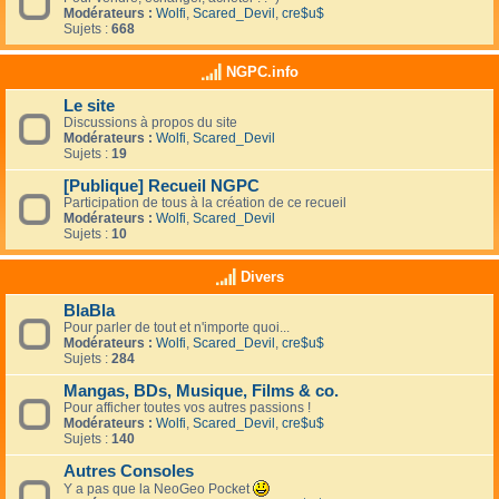
Modérateurs :
Wolfi
,
Scared_Devil
,
cre$u$
Sujets :
668
NGPC.info
Le site
Discussions à propos du site
Modérateurs :
Wolfi
,
Scared_Devil
Sujets :
19
[Publique] Recueil NGPC
Participation de tous à la création de ce recueil
Modérateurs :
Wolfi
,
Scared_Devil
Sujets :
10
Divers
BlaBla
Pour parler de tout et n'importe quoi...
Modérateurs :
Wolfi
,
Scared_Devil
,
cre$u$
Sujets :
284
Mangas, BDs, Musique, Films & co.
Pour afficher toutes vos autres passions !
Modérateurs :
Wolfi
,
Scared_Devil
,
cre$u$
Sujets :
140
Autres Consoles
Y a pas que la NeoGeo Pocket