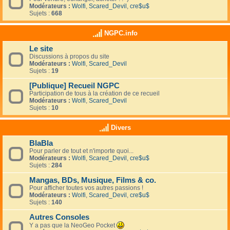
Modérateurs :
Wolfi
,
Scared_Devil
,
cre$u$
Sujets :
668
NGPC.info
Le site
Discussions à propos du site
Modérateurs :
Wolfi
,
Scared_Devil
Sujets :
19
[Publique] Recueil NGPC
Participation de tous à la création de ce recueil
Modérateurs :
Wolfi
,
Scared_Devil
Sujets :
10
Divers
BlaBla
Pour parler de tout et n'importe quoi...
Modérateurs :
Wolfi
,
Scared_Devil
,
cre$u$
Sujets :
284
Mangas, BDs, Musique, Films & co.
Pour afficher toutes vos autres passions !
Modérateurs :
Wolfi
,
Scared_Devil
,
cre$u$
Sujets :
140
Autres Consoles
Y a pas que la NeoGeo Pocket