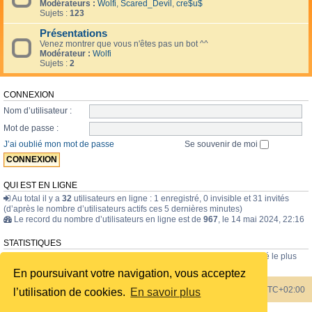
Modérateurs :
Wolfi
,
Scared_Devil
,
cre$u$
Sujets :
123
Présentations
Venez montrer que vous n'êtes pas un bot ^^
Modérateur :
Wolfi
Sujets :
2
CONNEXION
Nom d’utilisateur :
Mot de passe :
J’ai oublié mon mot de passe
Se souvenir de moi
QUI EST EN LIGNE
Au total il y a
32
utilisateurs en ligne : 1 enregistré, 0 invisible et 31 invités
(d’après le nombre d’utilisateurs actifs ces 5 dernières minutes)
Le record du nombre d’utilisateurs en ligne est de
967
, le 14 mai 2024, 22:16
STATISTIQUES
43835
messages •
1723
sujets •
228
membres • Le membre enregistré le plus
récent est
internavigator
.
En poursuivant votre navigation, vous acceptez
Index du forum
Heures au format
UTC+02:00
l’utilisation de cookies.
En savoir plus