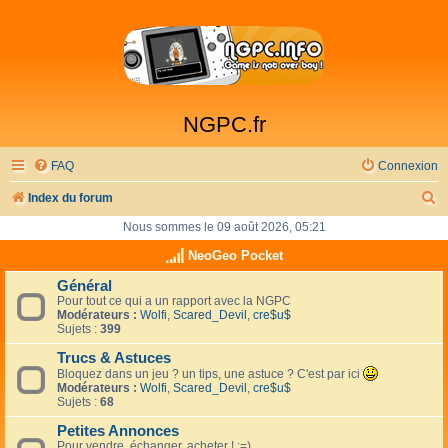
NGPC.fr
FAQ
Connexion
R
Index du forum
e
Nous sommes le 09 août 2026, 05:21
c
NeoGeo Pocket
h
Général
Pour tout ce qui a un rapport avec la NGPC
e
Modérateurs :
Wolfi
,
Scared_Devil
,
cre$u$
r
Sujets :
399
c
Trucs & Astuces
Bloquez dans un jeu ? un tips, une astuce ? C'est par ici
h
Modérateurs :
Wolfi
,
Scared_Devil
,
cre$u$
Sujets :
68
e
Petites Annonces
r
Pour vendre, échanger, acheter ! :=)