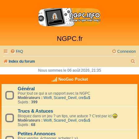
NGPC.fr
FAQ
Connexion
R
Index du forum
e
Nous sommes le 06 août 2026, 21:35
c
NeoGeo Pocket
h
Général
Pour tout ce qui a un rapport avec la NGPC
e
Modérateurs :
Wolfi
,
Scared_Devil
,
cre$u$
r
Sujets :
399
c
Trucs & Astuces
Bloquez dans un jeu ? un tips, une astuce ? C'est par ici
h
Modérateurs :
Wolfi
,
Scared_Devil
,
cre$u$
Sujets :
68
e
Petites Annonces
r
Pour vendre, échanger, acheter ! :=)