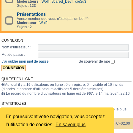
Modérateurs :
Wolfi
,
Scared_Devil
,
cre$u$
Sujets :
123
Présentations
Venez montrer que vous n'êtes pas un bot ^^
Modérateur :
Wolfi
Sujets :
2
CONNEXION
Nom d’utilisateur :
Mot de passe :
J’ai oublié mon mot de passe
Se souvenir de moi
QUI EST EN LIGNE
Au total il y a
16
utilisateurs en ligne : 0 enregistré, 0 invisible et 16 invités
(d’après le nombre d’utilisateurs actifs ces 5 dernières minutes)
Le record du nombre d’utilisateurs en ligne est de
967
, le 14 mai 2024, 22:16
STATISTIQUES
43835
messages •
1723
sujets •
228
membres • Le membre enregistré le plus
récent est
internavigator
.
En poursuivant votre navigation, vous acceptez
Index du forum
Heures au format
UTC+02:00
l’utilisation de cookies.
En savoir plus