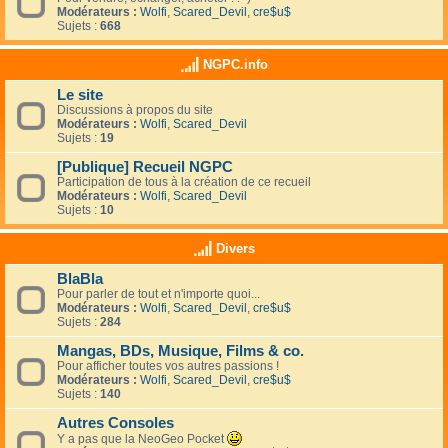
Modérateurs :
Wolfi
,
Scared_Devil
,
cre$u$
Sujets :
668
NGPC.info
Le site
Discussions à propos du site
Modérateurs :
Wolfi
,
Scared_Devil
Sujets :
19
[Publique] Recueil NGPC
Participation de tous à la création de ce recueil
Modérateurs :
Wolfi
,
Scared_Devil
Sujets :
10
Divers
BlaBla
Pour parler de tout et n'importe quoi...
Modérateurs :
Wolfi
,
Scared_Devil
,
cre$u$
Sujets :
284
Mangas, BDs, Musique, Films & co.
Pour afficher toutes vos autres passions !
Modérateurs :
Wolfi
,
Scared_Devil
,
cre$u$
Sujets :
140
Autres Consoles
Y a pas que la NeoGeo Pocket