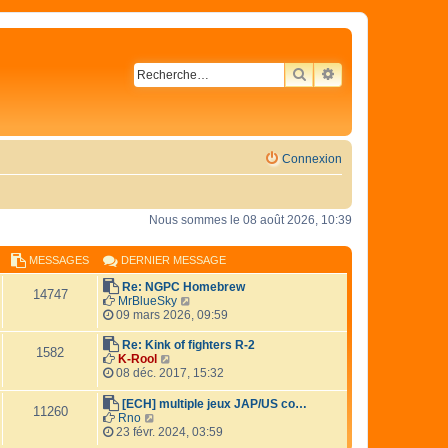
RECHERCHER
RECHERCHE AVA
Connexion
Nous sommes le 08 août 2026, 10:39
MESSAGES
DERNIER MESSAGE
Re: NGPC Homebrew
14747
V
MrBlueSky
o
09 mars 2026, 09:59
i
r
Re: Kink of fighters R-2
1582
l
V
K-Rool
e
o
08 déc. 2017, 15:32
d
i
e
r
[ECH] multiple jeux JAP/US co…
11260
r
l
V
Rno
n
e
o
23 févr. 2024, 03:59
i
d
i