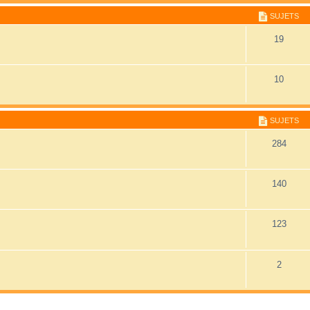
SUJETS
19
10
SUJETS
284
140
123
2