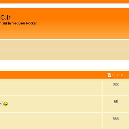
C.fr
m sur la NeoGeo Pocket
SUJETS
399
68
ici
668