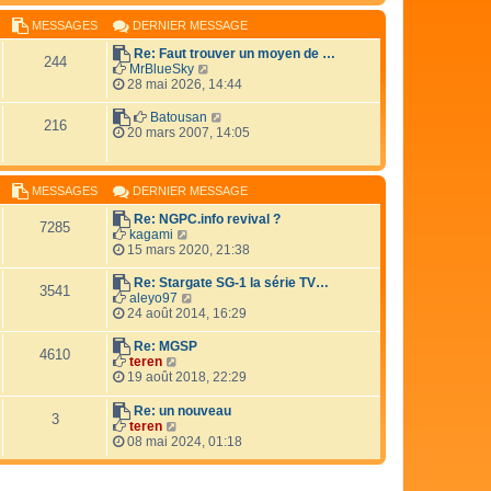
e
e
r
r
r
MESSAGES
DERNIER MESSAGE
l
m
n
e
e
Re: Faut trouver un moyen de …
i
d
244
s
V
MrBlueSky
e
e
s
o
28 mai 2026, 14:44
r
r
a
i
m
n
g
r
e
V
Batousan
i
216
e
l
s
o
20 mars 2007, 14:05
e
e
s
i
r
d
a
r
m
e
g
l
e
r
MESSAGES
DERNIER MESSAGE
e
e
s
n
d
s
Re: NGPC.info revival ?
i
e
a
7285
V
kagami
e
r
g
o
15 mars 2020, 21:38
r
n
e
i
m
i
r
e
Re: Stargate SG-1 la série TV…
e
3541
l
V
s
aleyo97
r
e
o
s
24 août 2014, 16:29
m
d
i
a
e
e
r
g
s
Re: MGSP
4610
r
l
e
V
s
teren
n
e
o
a
19 août 2018, 22:29
i
d
i
g
e
e
r
e
Re: un nouveau
r
3
r
l
V
teren
m
n
e
o
08 mai 2024, 01:18
e
i
d
i
s
e
e
r
s
r
r
l