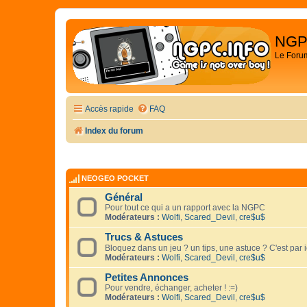
NGP
Le Foru
Accès rapide
FAQ
Index du forum
NEOGEO POCKET
Général
Pour tout ce qui a un rapport avec la NGPC
Modérateurs :
Wolfi
,
Scared_Devil
,
cre$u$
Trucs & Astuces
Bloquez dans un jeu ? un tips, une astuce ? C'est par 
Modérateurs :
Wolfi
,
Scared_Devil
,
cre$u$
Petites Annonces
Pour vendre, échanger, acheter ! :=)
Modérateurs :
Wolfi
,
Scared_Devil
,
cre$u$