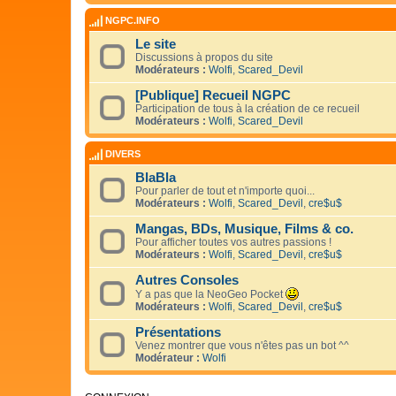
NGPC.INFO
Le site
Discussions à propos du site
Modérateurs :
Wolfi
,
Scared_Devil
[Publique] Recueil NGPC
Participation de tous à la création de ce recueil
Modérateurs :
Wolfi
,
Scared_Devil
DIVERS
BlaBla
Pour parler de tout et n'importe quoi...
Modérateurs :
Wolfi
,
Scared_Devil
,
cre$u$
Mangas, BDs, Musique, Films & co.
Pour afficher toutes vos autres passions !
Modérateurs :
Wolfi
,
Scared_Devil
,
cre$u$
Autres Consoles
Y a pas que la NeoGeo Pocket
Modérateurs :
Wolfi
,
Scared_Devil
,
cre$u$
Présentations
Venez montrer que vous n'êtes pas un bot ^^
Modérateur :
Wolfi