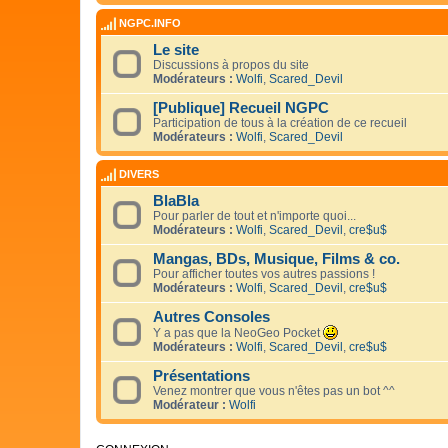
NGPC.INFO
Le site
Discussions à propos du site
Modérateurs :
Wolfi
,
Scared_Devil
[Publique] Recueil NGPC
Participation de tous à la création de ce recueil
Modérateurs :
Wolfi
,
Scared_Devil
DIVERS
BlaBla
Pour parler de tout et n'importe quoi...
Modérateurs :
Wolfi
,
Scared_Devil
,
cre$u$
Mangas, BDs, Musique, Films & co.
Pour afficher toutes vos autres passions !
Modérateurs :
Wolfi
,
Scared_Devil
,
cre$u$
Autres Consoles
Y a pas que la NeoGeo Pocket
Modérateurs :
Wolfi
,
Scared_Devil
,
cre$u$
Présentations
Venez montrer que vous n'êtes pas un bot ^^
Modérateur :
Wolfi