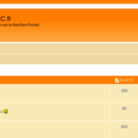
C.fr
m sur la NeoGeo Pocket
SUJETS
399
68
ici
668