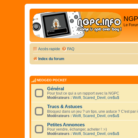
NGP
Le Foru
Accès rapide
FAQ
Index du forum
NEOGEO POCKET
Général
Pour tout ce qui a un rapport avec la NGPC
Modérateurs :
Wolfi
,
Scared_Devil
,
cre$u$
Trucs & Astuces
Bloquez dans un jeu ? un tips, une astuce ? C'est par 
Modérateurs :
Wolfi
,
Scared_Devil
,
cre$u$
Petites Annonces
Pour vendre, échanger, acheter ! :=)
Modérateurs :
Wolfi
,
Scared_Devil
,
cre$u$