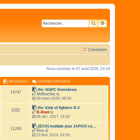
RECHERCHER
RECHERCHE AVA
Connexion
Nous sommes le 07 août 2026, 23:16
MESSAGES
DERNIER MESSAGE
Re: NGPC Homebrew
14747
V
MrBlueSky
o
09 mars 2026, 09:59
i
r
Re: Kink of fighters R-2
1582
l
V
K-Rool
e
o
08 déc. 2017, 15:32
d
i
e
r
[ECH] multiple jeux JAP/US co…
11260
r
l
V
Rno
n
e
o
23 févr. 2024, 03:59
i
d
i