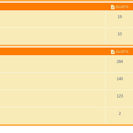
SUJETS
19
10
SUJETS
284
140
123
2