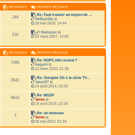
e
e
r
r
r
MESSAGES
DERNIER MESSAGE
l
m
n
e
e
Re: Faut trouver un moyen de …
i
d
244
s
V
MrBlueSky
e
e
s
o
28 mai 2026, 14:44
r
r
a
i
m
n
g
r
e
V
Batousan
i
216
e
l
s
o
20 mars 2007, 14:05
e
e
s
i
r
d
a
r
m
e
g
l
e
r
MESSAGES
DERNIER MESSAGE
e
e
s
n
d
s
Re: NGPC.info revival ?
i
e
a
7285
V
kagami
e
r
g
o
15 mars 2020, 21:38
r
n
e
i
m
i
r
e
Re: Stargate SG-1 la série TV…
e
3541
l
V
s
aleyo97
r
e
o
s
24 août 2014, 16:29
m
d
i
a
e
e
r
g
s
Re: MGSP
4610
r
l
e
V
s
teren
n
e
o
a
19 août 2018, 22:29
i
d
i
g
e
e
r
e
Re: un nouveau
r
3
r
l
V
teren
m
n
e
o
08 mai 2024, 01:18
e
i
d
i
s
e
e
r
s
r
r
l