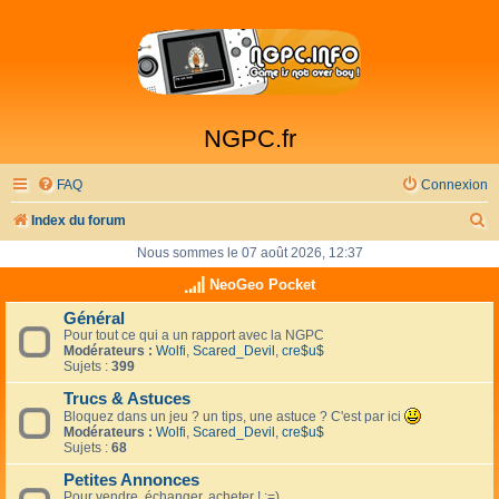
NGPC.fr
FAQ
Connexion
R
Index du forum
e
Nous sommes le 07 août 2026, 12:37
c
NeoGeo Pocket
h
Général
Pour tout ce qui a un rapport avec la NGPC
e
Modérateurs :
Wolfi
,
Scared_Devil
,
cre$u$
r
Sujets :
399
c
Trucs & Astuces
Bloquez dans un jeu ? un tips, une astuce ? C'est par ici
h
Modérateurs :
Wolfi
,
Scared_Devil
,
cre$u$
Sujets :
68
e
Petites Annonces
r
Pour vendre, échanger, acheter ! :=)