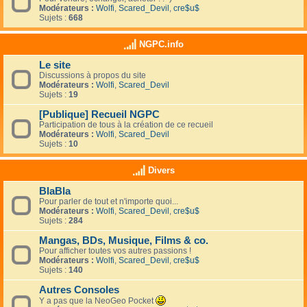
Modérateurs :
Wolfi
,
Scared_Devil
,
cre$u$
Sujets :
668
NGPC.info
Le site
Discussions à propos du site
Modérateurs :
Wolfi
,
Scared_Devil
Sujets :
19
[Publique] Recueil NGPC
Participation de tous à la création de ce recueil
Modérateurs :
Wolfi
,
Scared_Devil
Sujets :
10
Divers
BlaBla
Pour parler de tout et n'importe quoi...
Modérateurs :
Wolfi
,
Scared_Devil
,
cre$u$
Sujets :
284
Mangas, BDs, Musique, Films & co.
Pour afficher toutes vos autres passions !
Modérateurs :
Wolfi
,
Scared_Devil
,
cre$u$
Sujets :
140
Autres Consoles
Y a pas que la NeoGeo Pocket