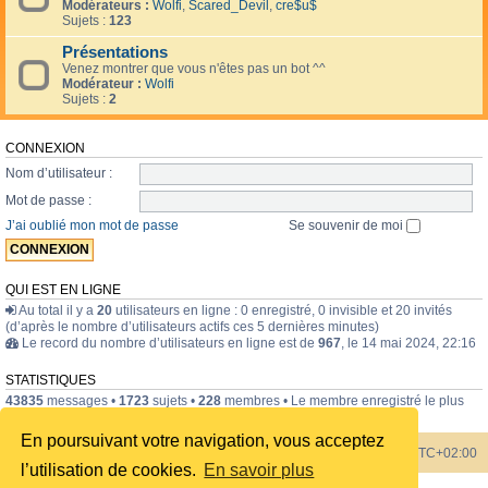
Modérateurs :
Wolfi
,
Scared_Devil
,
cre$u$
Sujets :
123
Présentations
Venez montrer que vous n'êtes pas un bot ^^
Modérateur :
Wolfi
Sujets :
2
CONNEXION
Nom d’utilisateur :
Mot de passe :
J’ai oublié mon mot de passe
Se souvenir de moi
QUI EST EN LIGNE
Au total il y a
20
utilisateurs en ligne : 0 enregistré, 0 invisible et 20 invités
(d’après le nombre d’utilisateurs actifs ces 5 dernières minutes)
Le record du nombre d’utilisateurs en ligne est de
967
, le 14 mai 2024, 22:16
STATISTIQUES
43835
messages •
1723
sujets •
228
membres • Le membre enregistré le plus
récent est
internavigator
.
En poursuivant votre navigation, vous acceptez
Index du forum
Heures au format
UTC+02:00
l’utilisation de cookies.
En savoir plus