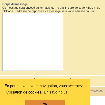
Corps du message :
Ce message sera envoyé au format texte, ne pas inclure de code HTML ni de
BBCode. L’adresse de réponse à ce message sera votre adresse courriel.
En poursuivant votre navigation, vous acceptez
Index du forum
Heures au format
UTC+02:00
l’utilisation de cookies.
En savoir plus
Développé par
phpBB
® Forum Software © phpBB Limited
OK
Style by
phpBB Spain