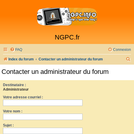
NGPC.fr
FAQ
Connexion
R
Index du forum
Contacter un administrateur du forum
e
Contacter un administrateur du forum
c
h
Destinataire :
Administrateur
e
Votre adresse courriel :
r
c
Votre nom :
h
e
Sujet :
r