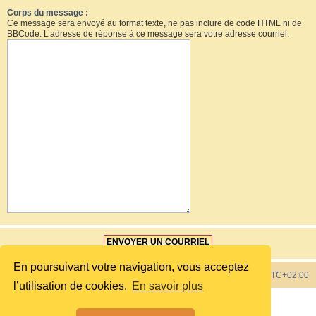
Corps du message :
Ce message sera envoyé au format texte, ne pas inclure de code HTML ni de
BBCode. L’adresse de réponse à ce message sera votre adresse courriel.
En poursuivant votre navigation, vous acceptez
Index du forum
Heures au format
UTC+02:00
l’utilisation de cookies.
En savoir plus
Développé par
phpBB
® Forum Software © phpBB Limited
Style by
phpBB Spain