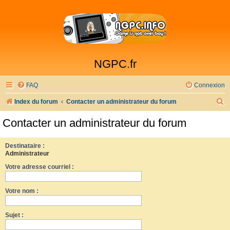
NGPC.fr
FAQ
Connexion
R
Index du forum
Contacter un administrateur du forum
e
Contacter un administrateur du forum
c
h
Destinataire :
Administrateur
e
Votre adresse courriel :
r
c
Votre nom :
h
e
Sujet :
r